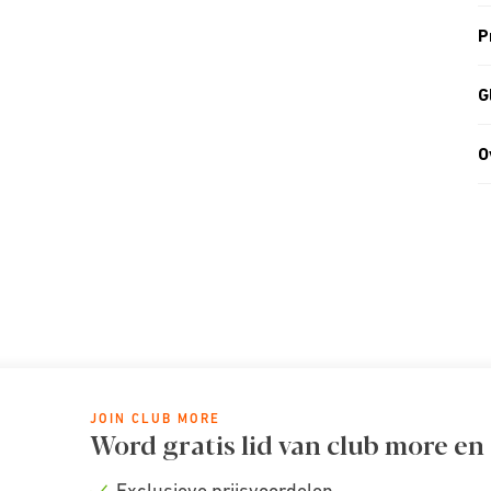
P
G
O
JOIN CLUB MORE
Word gratis lid van club more en
Exclusieve prijsvoordelen