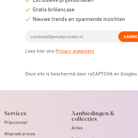
Check
Gratis brillencase
icon
Check
Nieuwe trends en spannende inzichten
icon
Check
Email
icon
AANME
address
Lees hier ons
Privacy statement
Deze site is beschermd door reCAPTCHA en Google
Services
Aanbiedingen &
collecties
Prijsconcept
Acties
Afspraak proces