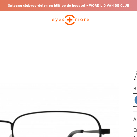
Ontvang clubvoordelen en blijf op de hoogte! •
WORD LID VAN DE CLUB
B
A
E