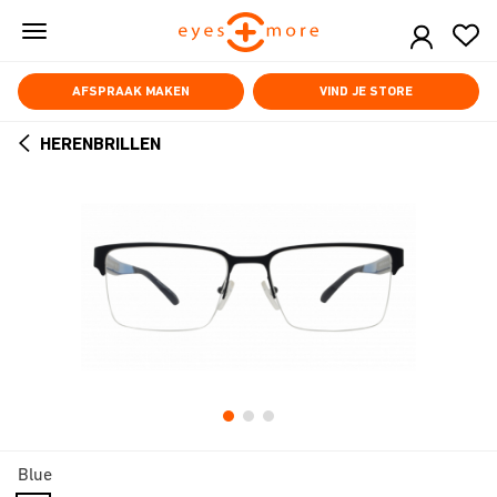
Skip
to
main
content
AFSPRAAK MAKEN
VIND JE STORE
HERENBRILLEN
ARROW
BACK
Blue