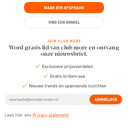
MAAK EEN AFSPRAAK
VIND EEN WINKEL
JOIN CLUB MORE
Word gratis lid van club more en ontvang
onze nieuwsbrief.
Exclusieve prijsvoordelen
Check
icon
Gratis brillencase
Check
icon
Nieuwe trends en spannende inzichten
Check
icon
Email
AANMELDEN
address
Lees hier ons
Privacy statement