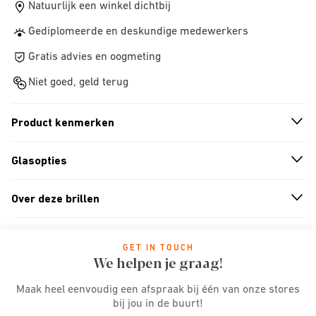
Natuurlijk een winkel dichtbij
Gediplomeerde en deskundige medewerkers
Gratis advies en oogmeting
Niet goed, geld terug
Product kenmerken
n
A
r
r
o
w
i
c
o
Glasopties
n
A
r
r
o
w
i
c
o
Over deze brillen
n
A
r
r
o
w
i
c
o
GET IN TOUCH
We helpen je graag!
Maak heel eenvoudig een afspraak bij één van onze stores
bij jou in de buurt!