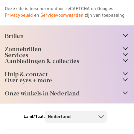
Deze site is beschermd door reCAPTCHA en Googles
Privacybeleid
en
Servicevoorwaarden
zijn van toepassing
Brillen
n
A
r
r
o
w
i
c
o
Zonnebrillen
n
A
r
r
o
w
i
c
o
Services
n
A
r
r
o
w
i
c
o
Aanbiedingen & collecties
n
A
r
r
o
w
i
c
o
Hulp & contact
n
A
r
r
o
w
i
c
o
Over eyes + more
n
A
r
r
o
w
i
c
o
Onze winkels in Nederland
n
A
r
r
o
w
i
c
o
Land/Taal: