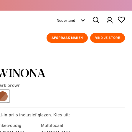
Search
Products
AFSPRAAK MAKEN
VIND JE STORE
WINONA
ark brown
selected
ll-in prijs inclusief glazen. Kies uit:
nkelvoudig
Multifocaal