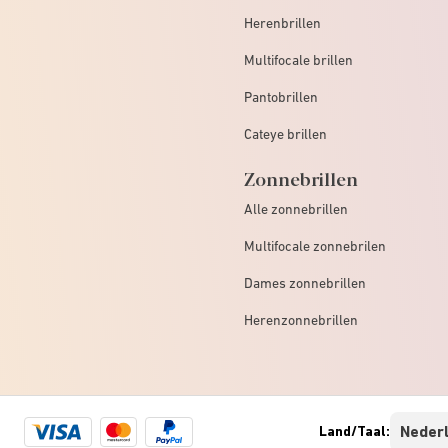
Herenbrillen
Multifocale brillen
Pantobrillen
Cateye brillen
Zonnebrillen
Alle zonnebrillen
Multifocale zonnebrilen
Dames zonnebrillen
Herenzonnebrillen
Visa
Mastercard
Paypal
Land/Taal:
logo
logo