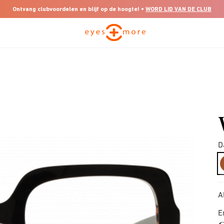
Ontvang clubvoordelen en blijf op de hoogte! •
WORD LID VAN DE CLUB
D
A
E