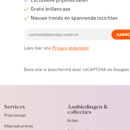
Check
Gratis brillencase
icon
Check
Nieuwe trends en spannende inzichten
icon
Check
Email
icon
AANME
address
Lees hier ons
Privacy statement
Deze site is beschermd door reCAPTCHA en Google
Services
Aanbiedingen &
collecties
Prijsconcept
Acties
Afspraak proces