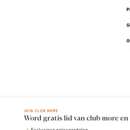
P
G
O
JOIN CLUB MORE
Word gratis lid van club more en
Exclusieve prijsvoordelen