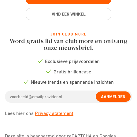
VIND EEN WINKEL
JOIN CLUB MORE
Word gratis lid van club more en ontvang
onze nieuwsbrief.
Exclusieve prijsvoordelen
Check
icon
Gratis brillencase
Check
icon
Nieuwe trends en spannende inzichten
Check
icon
Email
AANMELDEN
address
Lees hier ons
Privacy statement
Deze site is beschermd door reCAPTCHA en Googles