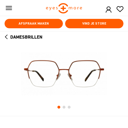
Skip
to
main
content
AFSPRAAK MAKEN
VIND JE STORE
DAMESBRILLEN
ARROW
BACK