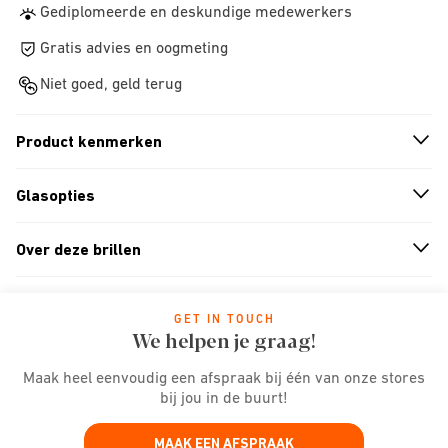
Gediplomeerde en deskundige medewerkers
Gratis advies en oogmeting
Niet goed, geld terug
Product kenmerken
n
A
r
r
o
w
i
c
o
Glasopties
n
A
r
r
o
w
i
c
o
Over deze brillen
n
A
r
r
o
w
i
c
o
GET IN TOUCH
We helpen je graag!
Maak heel eenvoudig een afspraak bij één van onze stores
bij jou in de buurt!
MAAK EEN AFSPRAAK