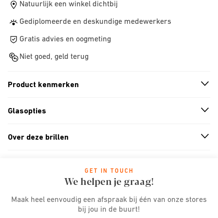
Natuurlijk een winkel dichtbij
Gediplomeerde en deskundige medewerkers
Gratis advies en oogmeting
Niet goed, geld terug
Product kenmerken
n
A
r
r
o
w
i
c
o
Glasopties
n
A
r
r
o
w
i
c
o
Over deze brillen
n
A
r
r
o
w
i
c
o
GET IN TOUCH
We helpen je graag!
Maak heel eenvoudig een afspraak bij één van onze stores
bij jou in de buurt!