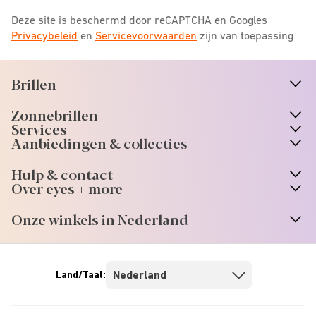
Deze site is beschermd door reCAPTCHA en Googles
Privacybeleid
en
Servicevoorwaarden
zijn van toepassing
Brillen
n
A
r
r
o
w
i
c
o
Zonnebrillen
n
A
r
r
o
w
i
c
o
Services
n
A
r
r
o
w
i
c
o
Aanbiedingen & collecties
n
A
r
r
o
w
i
c
o
Hulp & contact
n
A
r
r
o
w
i
c
o
Over eyes + more
n
A
r
r
o
w
i
c
o
Onze winkels in Nederland
n
A
r
r
o
w
i
c
o
Land/Taal: