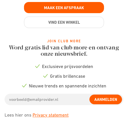
MAAK EEN AFSPRAAK
VIND EEN WINKEL
JOIN CLUB MORE
Word gratis lid van club more en ontvang
onze nieuwsbrief.
Exclusieve prijsvoordelen
Check
icon
Gratis brillencase
Check
icon
Nieuwe trends en spannende inzichten
Check
icon
Email
AANMELDEN
address
Lees hier ons
Privacy statement