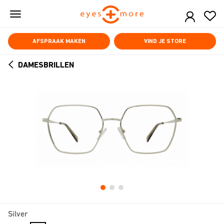
Skip
to
main
content
AFSPRAAK MAKEN
VIND JE STORE
DAMESBRILLEN
ARROW
BACK
Silver