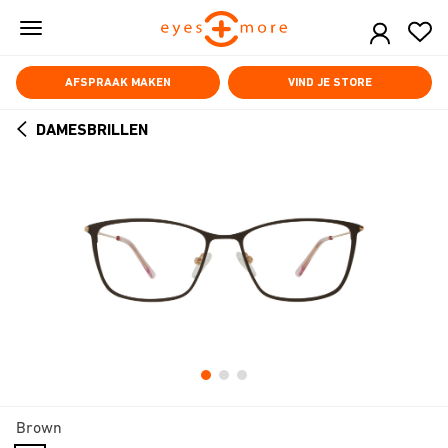
Skip
to
main
content
AFSPRAAK MAKEN
VIND JE STORE
DAMESBRILLEN
ARROW
BACK
Brown