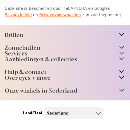
Deze site is beschermd door reCAPTCHA en Googles
Privacybeleid
en
Servicevoorwaarden
zijn van toepassing
Brillen
n
A
r
r
o
w
i
c
o
Zonnebrillen
n
A
r
r
o
w
i
c
o
Services
n
A
r
r
o
w
i
c
o
Aanbiedingen & collecties
n
A
r
r
o
w
i
c
o
Hulp & contact
n
A
r
r
o
w
i
c
o
Over eyes + more
n
A
r
r
o
w
i
c
o
Onze winkels in Nederland
n
A
r
r
o
w
i
c
o
Land/Taal: