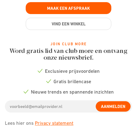
MAAK EEN AFSPRAAK
VIND EEN WINKEL
JOIN CLUB MORE
Word gratis lid van club more en ontvang
onze nieuwsbrief.
Exclusieve prijsvoordelen
Check
icon
Gratis brillencase
Check
icon
Nieuwe trends en spannende inzichten
Check
icon
Email
AANMELDEN
address
Lees hier ons
Privacy statement