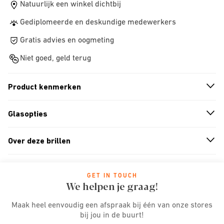
Natuurlijk een winkel dichtbij
Gediplomeerde en deskundige medewerkers
Gratis advies en oogmeting
Niet goed, geld terug
Product kenmerken
n
A
r
r
o
w
i
c
o
Glasopties
n
A
r
r
o
w
i
c
o
Over deze brillen
n
A
r
r
o
w
i
c
o
GET IN TOUCH
We helpen je graag!
Maak heel eenvoudig een afspraak bij één van onze stores
bij jou in de buurt!