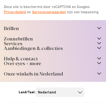
Deze site is beschermd door reCAPTCHA en Googles
Privacybeleid
en
Servicevoorwaarden
zijn van toepassing
Brillen
n
A
r
r
o
w
i
c
o
Zonnebrillen
n
A
r
r
o
w
i
c
o
Services
n
A
r
r
o
w
i
c
o
Aanbiedingen & collecties
n
A
r
r
o
w
i
c
o
Hulp & contact
n
A
r
r
o
w
i
c
o
Over eyes + more
n
A
r
r
o
w
i
c
o
Onze winkels in Nederland
n
A
r
r
o
w
i
c
o
Land/Taal: