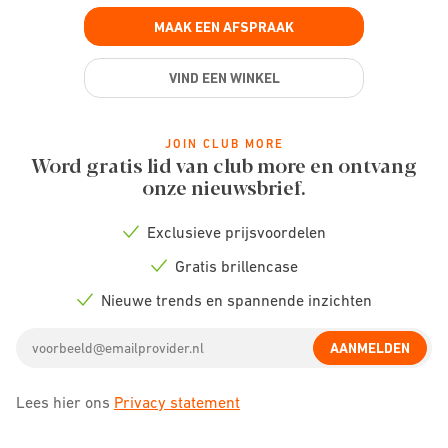
MAAK EEN AFSPRAAK
VIND EEN WINKEL
JOIN CLUB MORE
Word gratis lid van club more en ontvang
onze nieuwsbrief.
Exclusieve prijsvoordelen
Check
icon
Gratis brillencase
Check
icon
Nieuwe trends en spannende inzichten
Check
icon
Email
AANMELDEN
address
Lees hier ons
Privacy statement