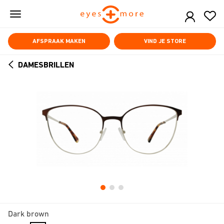
Skip
to
main
content
AFSPRAAK MAKEN
VIND JE STORE
DAMESBRILLEN
ARROW
BACK
Dark brown