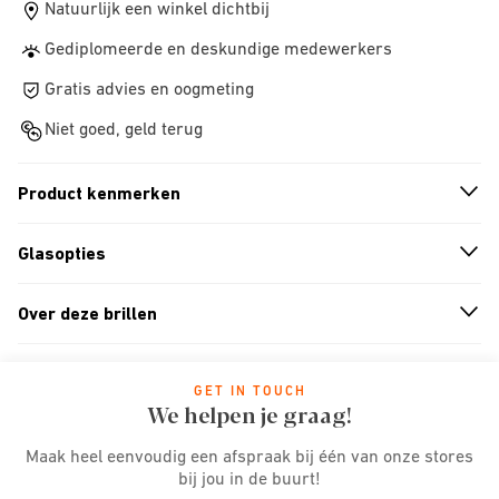
Natuurlijk een winkel dichtbij
Gediplomeerde en deskundige medewerkers
Gratis advies en oogmeting
Niet goed, geld terug
Product kenmerken
n
A
r
r
o
w
i
c
o
Glasopties
n
A
r
r
o
w
i
c
o
Over deze brillen
n
A
r
r
o
w
i
c
o
GET IN TOUCH
We helpen je graag!
Maak heel eenvoudig een afspraak bij één van onze stores
bij jou in de buurt!