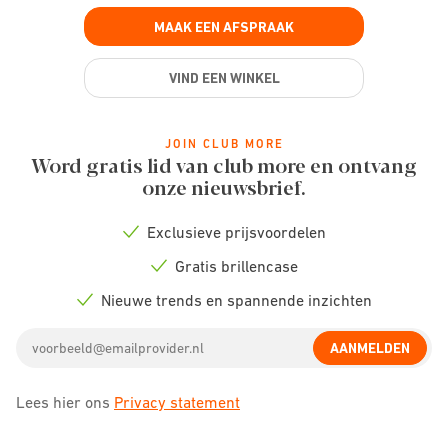
MAAK EEN AFSPRAAK
VIND EEN WINKEL
JOIN CLUB MORE
Word gratis lid van club more en ontvang
onze nieuwsbrief.
Exclusieve prijsvoordelen
Check
icon
Gratis brillencase
Check
icon
Nieuwe trends en spannende inzichten
Check
icon
Email
AANMELDEN
address
Lees hier ons
Privacy statement