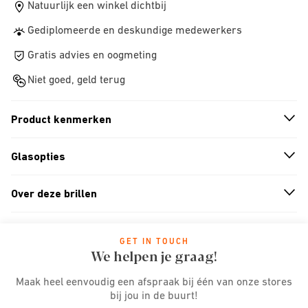
Natuurlijk een winkel dichtbij
Gediplomeerde en deskundige medewerkers
Gratis advies en oogmeting
Niet goed, geld terug
Product kenmerken
n
A
r
r
o
w
i
c
o
Glasopties
n
A
r
r
o
w
i
c
o
Over deze brillen
n
A
r
r
o
w
i
c
o
GET IN TOUCH
We helpen je graag!
Maak heel eenvoudig een afspraak bij één van onze stores
bij jou in de buurt!