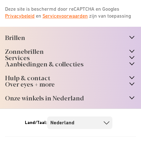
Deze site is beschermd door reCAPTCHA en Googles
Privacybeleid
en
Servicevoorwaarden
zijn van toepassing
Brillen
n
A
r
r
o
w
i
c
o
Zonnebrillen
n
A
r
r
o
w
i
c
o
Services
n
A
r
r
o
w
i
c
o
Aanbiedingen & collecties
n
A
r
r
o
w
i
c
o
Hulp & contact
n
A
r
r
o
w
i
c
o
Over eyes + more
n
A
r
r
o
w
i
c
o
Onze winkels in Nederland
n
A
r
r
o
w
i
c
o
Land/Taal: