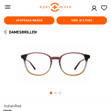
Skip
to
main
content
AFSPRAAK MAKEN
VIND JE STORE
DAMESBRILLEN
ARROW
BACK
IndianRed