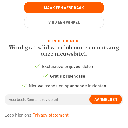
MAAK EEN AFSPRAAK
VIND EEN WINKEL
JOIN CLUB MORE
Word gratis lid van club more en ontvang
onze nieuwsbrief.
Exclusieve prijsvoordelen
Check
icon
Gratis brillencase
Check
icon
Nieuwe trends en spannende inzichten
Check
icon
Email
AANMELDEN
address
Lees hier ons
Privacy statement