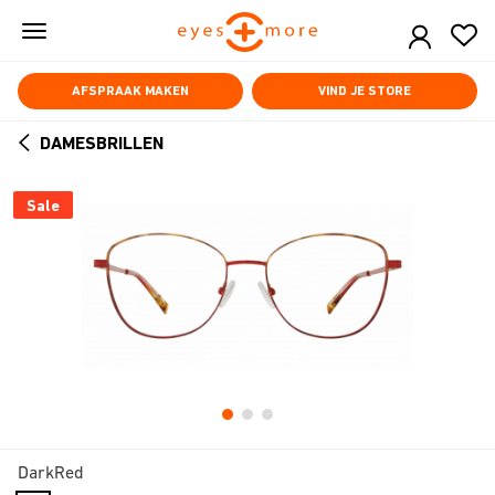
Skip
to
main
content
AFSPRAAK MAKEN
VIND JE STORE
DAMESBRILLEN
ARROW
BACK
Sale
DarkRed