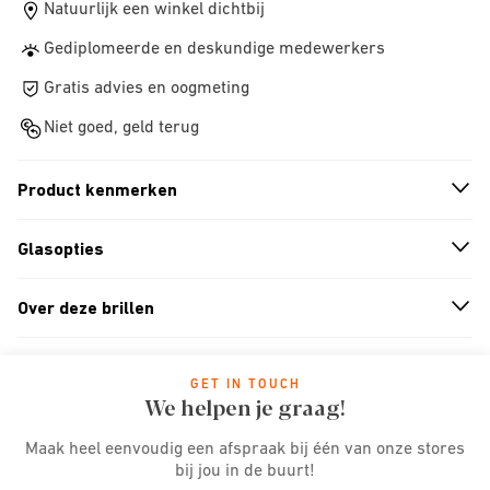
Natuurlijk een winkel dichtbij
Gediplomeerde en deskundige medewerkers
Gratis advies en oogmeting
Niet goed, geld terug
Product kenmerken
n
A
r
r
o
w
i
c
o
Glasopties
n
A
r
r
o
w
i
c
o
Over deze brillen
n
A
r
r
o
w
i
c
o
GET IN TOUCH
We helpen je graag!
Maak heel eenvoudig een afspraak bij één van onze stores
bij jou in de buurt!