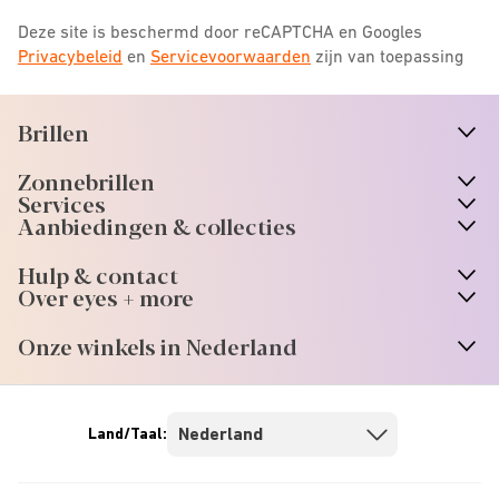
Deze site is beschermd door reCAPTCHA en Googles
Privacybeleid
en
Servicevoorwaarden
zijn van toepassing
Brillen
n
A
r
r
o
w
i
c
o
Zonnebrillen
n
A
r
r
o
w
i
c
o
Services
n
A
r
r
o
w
i
c
o
Aanbiedingen & collecties
n
A
r
r
o
w
i
c
o
Hulp & contact
n
A
r
r
o
w
i
c
o
Over eyes + more
n
A
r
r
o
w
i
c
o
Onze winkels in Nederland
n
A
r
r
o
w
i
c
o
Land/Taal: