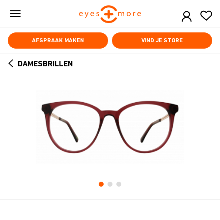
Skip
to
main
content
AFSPRAAK MAKEN
VIND JE STORE
DAMESBRILLEN
ARROW
BACK