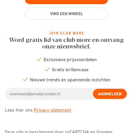
VIND EEN WINKEL
JOIN CLUB MORE
Word gratis lid van club more en ontvang
onze nieuwsbrief.
Exclusieve prijsvoordelen
Check
icon
Gratis brillencase
Check
icon
Nieuwe trends en spannende inzichten
Check
icon
Email
AANMELDEN
address
Lees hier ons
Privacy statement
Deze site is beschermd door reCAPTCHA en Googles