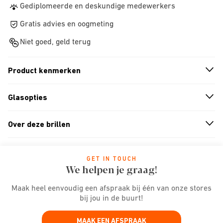
Gediplomeerde en deskundige medewerkers
Gratis advies en oogmeting
Niet goed, geld terug
Product kenmerken
n
A
r
r
o
w
i
c
o
Glasopties
n
A
r
r
o
w
i
c
o
Over deze brillen
n
A
r
r
o
w
i
c
o
GET IN TOUCH
We helpen je graag!
Maak heel eenvoudig een afspraak bij één van onze stores
bij jou in de buurt!
MAAK EEN AFSPRAAK