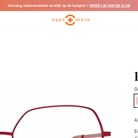
Ontvang clubvoordelen en blijf op de hoogte! •
WORD LID VAN DE CLUB
D
A
E