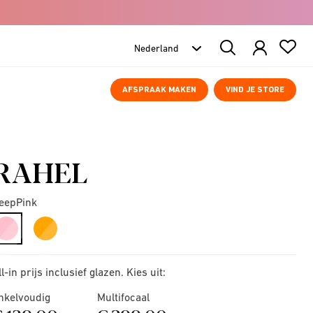
Search
Products
AFSPRAAK MAKEN
VIND JE STORE
RAHEL
eepPink
selected
ll-in prijs inclusief glazen. Kies uit:
nkelvoudig
Multifocaal