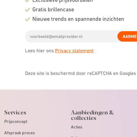
Check
Gratis brillencase
icon
Check
Nieuwe trends en spannende inzichten
icon
Check
Email
icon
AANME
address
Lees hier ons
Privacy statement
Deze site is beschermd door reCAPTCHA en Google
Services
Aanbiedingen &
collecties
Prijsconcept
Acties
Afspraak proces