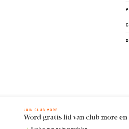
P
G
O
JOIN CLUB MORE
Word gratis lid van club more en
Exclusieve prijsvoordelen