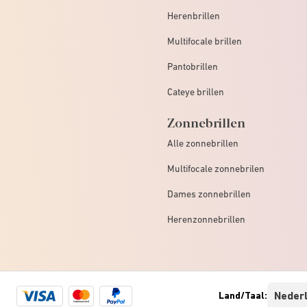
Herenbrillen
Multifocale brillen
Pantobrillen
Cateye brillen
Zonnebrillen
Alle zonnebrillen
Multifocale zonnebrilen
Dames zonnebrillen
Herenzonnebrillen
Visa
Mastercard
Paypal
Land/Taal:
logo
logo