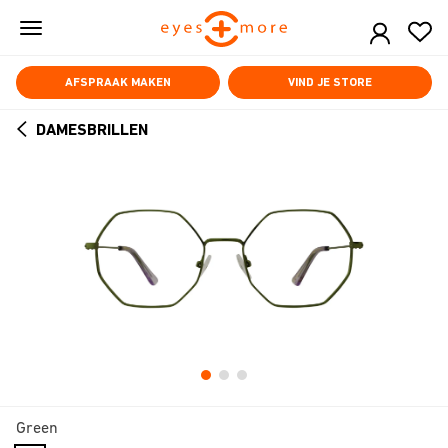
Skip
to
main
content
AFSPRAAK MAKEN
VIND JE STORE
DAMESBRILLEN
ARROW
BACK
Green