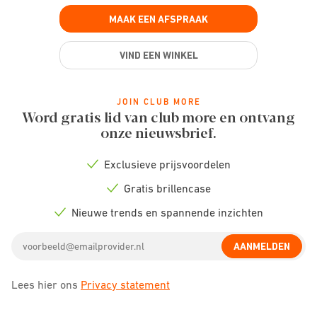
MAAK EEN AFSPRAAK
VIND EEN WINKEL
JOIN CLUB MORE
Word gratis lid van club more en ontvang
onze nieuwsbrief.
Exclusieve prijsvoordelen
Check
icon
Gratis brillencase
Check
icon
Nieuwe trends en spannende inzichten
Check
icon
Email
AANMELDEN
address
Lees hier ons
Privacy statement