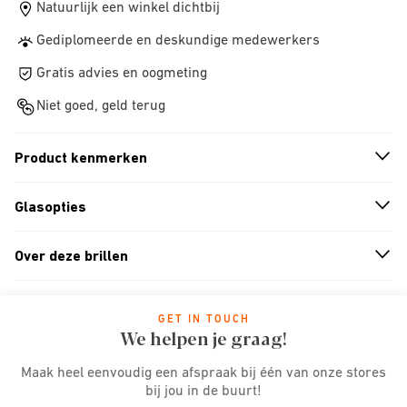
Natuurlijk een winkel dichtbij
Gediplomeerde en deskundige medewerkers
Gratis advies en oogmeting
Niet goed, geld terug
Product kenmerken
n
A
r
r
o
w
i
c
o
Glasopties
n
A
r
r
o
w
i
c
o
Over deze brillen
n
A
r
r
o
w
i
c
o
GET IN TOUCH
We helpen je graag!
Maak heel eenvoudig een afspraak bij één van onze stores
bij jou in de buurt!