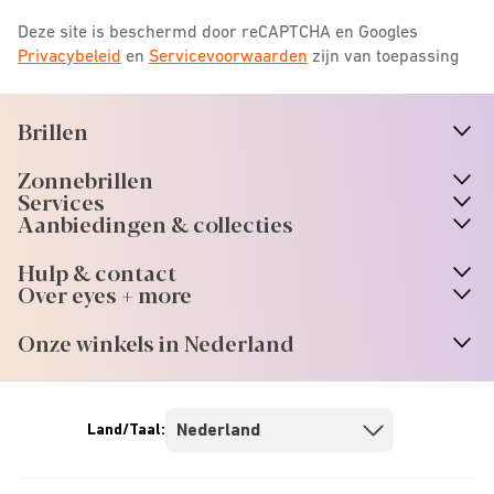
Deze site is beschermd door reCAPTCHA en Googles
Privacybeleid
en
Servicevoorwaarden
zijn van toepassing
Brillen
n
A
r
r
o
w
i
c
o
Zonnebrillen
n
A
r
r
o
w
i
c
o
Services
n
A
r
r
o
w
i
c
o
Aanbiedingen & collecties
n
A
r
r
o
w
i
c
o
Hulp & contact
n
A
r
r
o
w
i
c
o
Over eyes + more
n
A
r
r
o
w
i
c
o
Onze winkels in Nederland
n
A
r
r
o
w
i
c
o
Land/Taal: