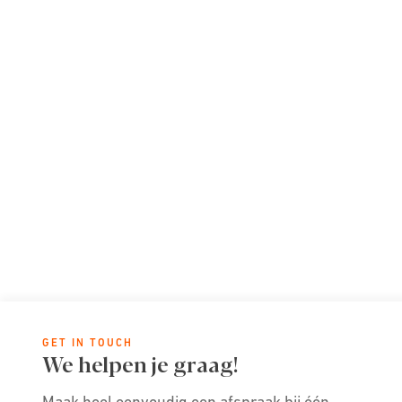
GET IN TOUCH
We helpen je graag!
Maak heel eenvoudig een afspraak bij één