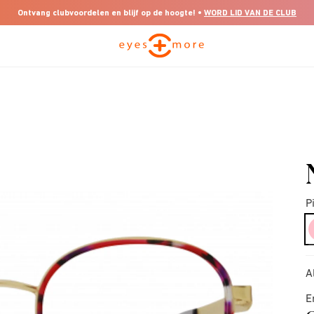
Ontvang clubvoordelen en blijf op de hoogte! •
WORD LID VAN DE CLUB
P
A
E