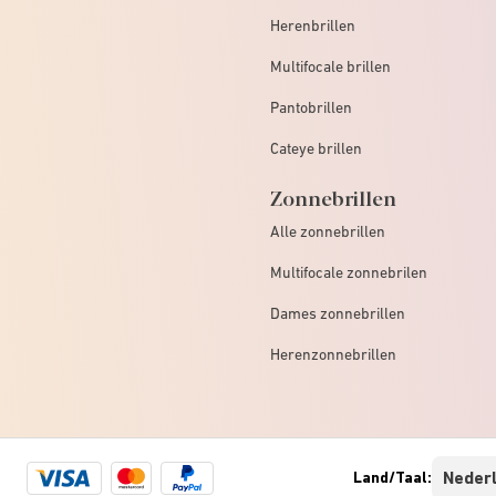
Herenbrillen
Multifocale brillen
Pantobrillen
Cateye brillen
Zonnebrillen
Alle zonnebrillen
Multifocale zonnebrilen
Dames zonnebrillen
Herenzonnebrillen
Visa
Mastercard
Paypal
Land/Taal:
logo
logo