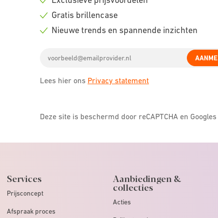
Check
Gratis brillencase
icon
Check
Nieuwe trends en spannende inzichten
icon
Check
Email
icon
AANME
address
Lees hier ons
Privacy statement
Deze site is beschermd door reCAPTCHA en Google
Services
Aanbiedingen &
collecties
Prijsconcept
Acties
Afspraak proces