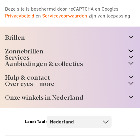
Deze site is beschermd door reCAPTCHA en Googles
Privacybeleid
en
Servicevoorwaarden
zijn van toepassing
Brillen
n
A
r
r
o
w
i
c
o
Zonnebrillen
n
A
r
r
o
w
i
c
o
Services
n
A
r
r
o
w
i
c
o
Aanbiedingen & collecties
n
A
r
r
o
w
i
c
o
Hulp & contact
n
A
r
r
o
w
i
c
o
Over eyes + more
n
A
r
r
o
w
i
c
o
Onze winkels in Nederland
n
A
r
r
o
w
i
c
o
Land/Taal: