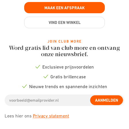
MAAK EEN AFSPRAAK
VIND EEN WINKEL
JOIN CLUB MORE
Word gratis lid van club more en ontvang
onze nieuwsbrief.
Exclusieve prijsvoordelen
Check
icon
Gratis brillencase
Check
icon
Nieuwe trends en spannende inzichten
Check
icon
Email
AANMELDEN
address
Lees hier ons
Privacy statement