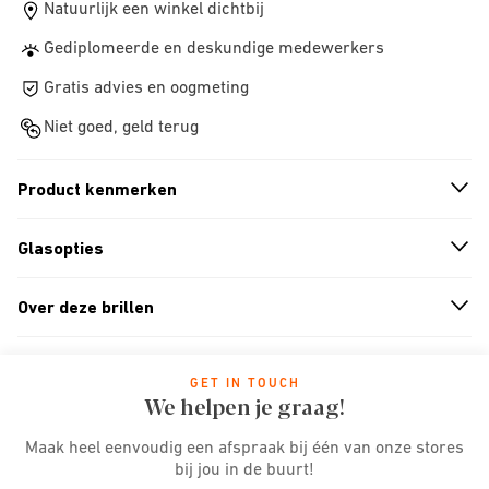
Natuurlijk een winkel dichtbij
Gediplomeerde en deskundige medewerkers
Gratis advies en oogmeting
Niet goed, geld terug
Product kenmerken
n
A
r
r
o
w
i
c
o
Glasopties
n
A
r
r
o
w
i
c
o
Over deze brillen
n
A
r
r
o
w
i
c
o
GET IN TOUCH
We helpen je graag!
Maak heel eenvoudig een afspraak bij één van onze stores
bij jou in de buurt!