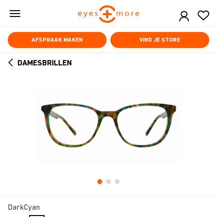
Skip
to
main
content
AFSPRAAK MAKEN
VIND JE STORE
DAMESBRILLEN
ARROW
BACK
DarkCyan