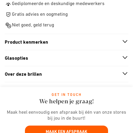
Gediplomeerde en deskundige medewerkers
Gratis advies en oogmeting
Niet goed, geld terug
Product kenmerken
n
A
r
r
o
w
i
c
o
Glasopties
n
A
r
r
o
w
i
c
o
Over deze brillen
n
A
r
r
o
w
i
c
o
GET IN TOUCH
We helpen je graag!
Maak heel eenvoudig een afspraak bij één van onze stores
bij jou in de buurt!
MAAK EEN AFSPRAAK