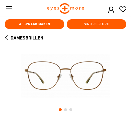
Skip
to
main
content
AFSPRAAK MAKEN
VIND JE STORE
DAMESBRILLEN
ARROW
BACK