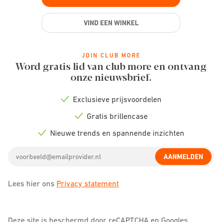
VIND EEN WINKEL
JOIN CLUB MORE
Word gratis lid van club more en ontvang
onze nieuwsbrief.
Exclusieve prijsvoordelen
Check
icon
Gratis brillencase
Check
icon
Nieuwe trends en spannende inzichten
Check
icon
Email
AANMELDEN
address
Lees hier ons
Privacy statement
Deze site is beschermd door reCAPTCHA en Googles