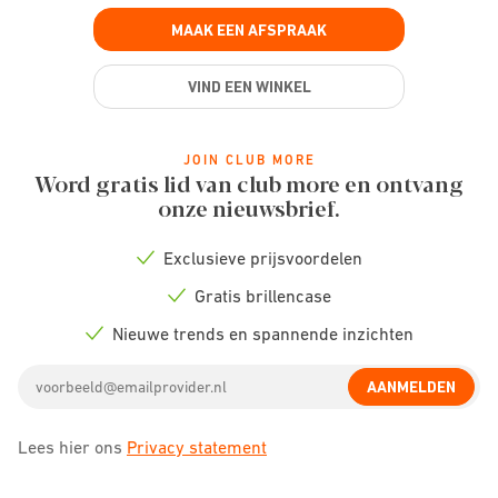
MAAK EEN AFSPRAAK
VIND EEN WINKEL
JOIN CLUB MORE
Word gratis lid van club more en ontvang
onze nieuwsbrief.
Exclusieve prijsvoordelen
Check
icon
Gratis brillencase
Check
icon
Nieuwe trends en spannende inzichten
Check
icon
Email
AANMELDEN
address
Lees hier ons
Privacy statement