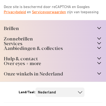
Deze site is beschermd door reCAPTCHA en Googles
Privacybeleid
en
Servicevoorwaarden
zijn van toepassing
Brillen
n
A
r
r
o
w
i
c
o
Zonnebrillen
n
A
r
r
o
w
i
c
o
Services
n
A
r
r
o
w
i
c
o
Aanbiedingen & collecties
n
A
r
r
o
w
i
c
o
Hulp & contact
n
A
r
r
o
w
i
c
o
Over eyes + more
n
A
r
r
o
w
i
c
o
Onze winkels in Nederland
n
A
r
r
o
w
i
c
o
Land/Taal: