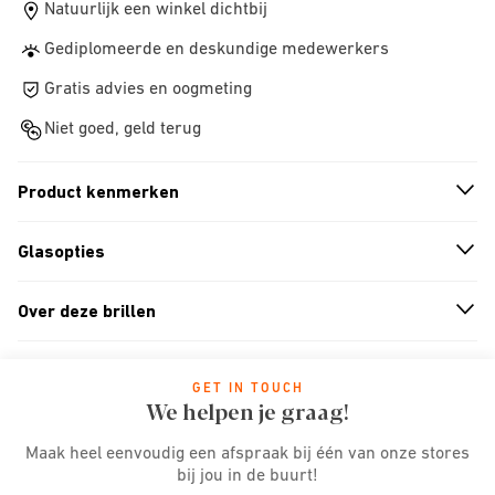
Natuurlijk een winkel dichtbij
Gediplomeerde en deskundige medewerkers
Gratis advies en oogmeting
Niet goed, geld terug
Product kenmerken
n
A
r
r
o
w
i
c
o
Glasopties
n
A
r
r
o
w
i
c
o
Over deze brillen
n
A
r
r
o
w
i
c
o
GET IN TOUCH
We helpen je graag!
Maak heel eenvoudig een afspraak bij één van onze stores
bij jou in de buurt!