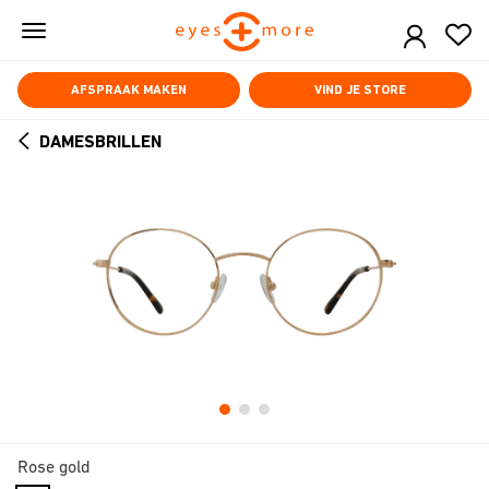
Skip
to
main
content
AFSPRAAK MAKEN
VIND JE STORE
DAMESBRILLEN
ARROW
BACK
Rose gold