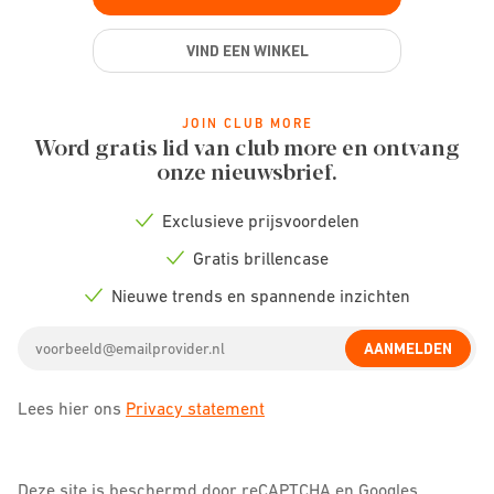
VIND EEN WINKEL
JOIN CLUB MORE
Word gratis lid van club more en ontvang
onze nieuwsbrief.
Exclusieve prijsvoordelen
Check
icon
Gratis brillencase
Check
icon
Nieuwe trends en spannende inzichten
Check
icon
Email
AANMELDEN
address
Lees hier ons
Privacy statement
Deze site is beschermd door reCAPTCHA en Googles