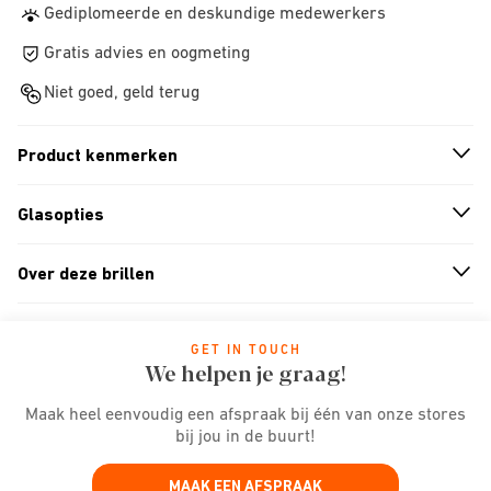
Gediplomeerde en deskundige medewerkers
Gratis advies en oogmeting
Niet goed, geld terug
Product kenmerken
n
A
r
r
o
w
i
c
o
Glasopties
n
A
r
r
o
w
i
c
o
Over deze brillen
n
A
r
r
o
w
i
c
o
GET IN TOUCH
We helpen je graag!
Maak heel eenvoudig een afspraak bij één van onze stores
bij jou in de buurt!
MAAK EEN AFSPRAAK