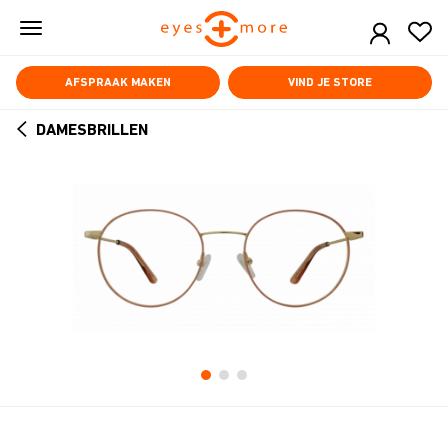
Skip
to
main
content
AFSPRAAK MAKEN
VIND JE STORE
DAMESBRILLEN
ARROW
BACK