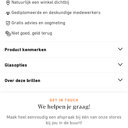
Natuurlijk een winkel dichtbij
Gediplomeerde en deskundige medewerkers
Gratis advies en oogmeting
Niet goed, geld terug
Product kenmerken
n
A
r
r
o
w
i
c
o
Glasopties
n
A
r
r
o
w
i
c
o
Over deze brillen
n
A
r
r
o
w
i
c
o
GET IN TOUCH
We helpen je graag!
Maak heel eenvoudig een afspraak bij één van onze stores
bij jou in de buurt!