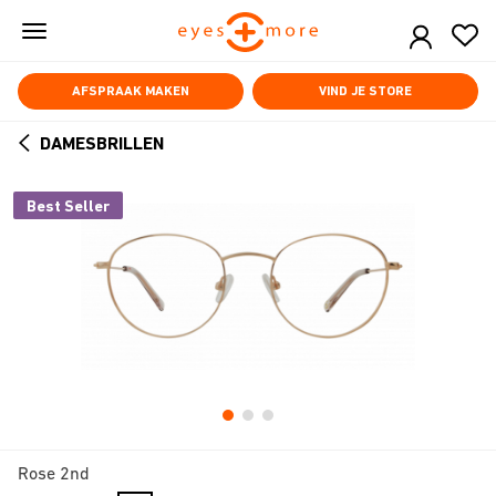
Skip
to
main
content
AFSPRAAK MAKEN
VIND JE STORE
DAMESBRILLEN
ARROW
BACK
Best Seller
Rose 2nd