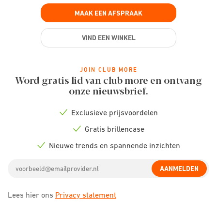
MAAK EEN AFSPRAAK
VIND EEN WINKEL
JOIN CLUB MORE
Word gratis lid van club more en ontvang
onze nieuwsbrief.
Exclusieve prijsvoordelen
Check
icon
Gratis brillencase
Check
icon
Nieuwe trends en spannende inzichten
Check
icon
Email
AANMELDEN
address
Lees hier ons
Privacy statement