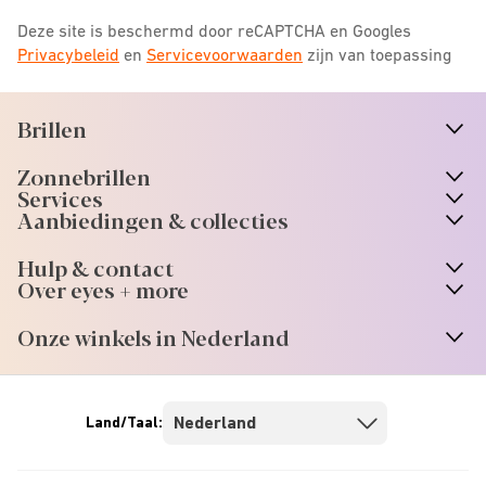
Deze site is beschermd door reCAPTCHA en Googles
Privacybeleid
en
Servicevoorwaarden
zijn van toepassing
Brillen
n
A
r
r
o
w
i
c
o
Zonnebrillen
n
A
r
r
o
w
i
c
o
Services
n
A
r
r
o
w
i
c
o
Aanbiedingen & collecties
n
A
r
r
o
w
i
c
o
Hulp & contact
n
A
r
r
o
w
i
c
o
Over eyes + more
n
A
r
r
o
w
i
c
o
Onze winkels in Nederland
n
A
r
r
o
w
i
c
o
Land/Taal: