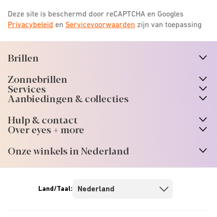
Deze site is beschermd door reCAPTCHA en Googles
Privacybeleid
en
Servicevoorwaarden
zijn van toepassing
Brillen
n
A
r
r
o
w
i
c
o
Zonnebrillen
n
A
r
r
o
w
i
c
o
Services
n
A
r
r
o
w
i
c
o
Aanbiedingen & collecties
n
A
r
r
o
w
i
c
o
Hulp & contact
n
A
r
r
o
w
i
c
o
Over eyes + more
n
A
r
r
o
w
i
c
o
Onze winkels in Nederland
n
A
r
r
o
w
i
c
o
Land/Taal: