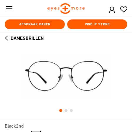
Skip
to
main
content
AFSPRAAK MAKEN
VIND JE STORE
DAMESBRILLEN
ARROW
BACK
Black2nd