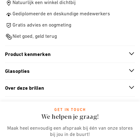
Natuurlijk een winkel dichtbij
Gediplomeerde en deskundige medewerkers
Gratis advies en oogmeting
Niet goed, geld terug
Product kenmerken
n
A
r
r
o
w
i
c
o
Glasopties
n
A
r
r
o
w
i
c
o
Over deze brillen
n
A
r
r
o
w
i
c
o
GET IN TOUCH
We helpen je graag!
Maak heel eenvoudig een afspraak bij één van onze stores
bij jou in de buurt!