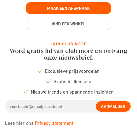
MAAK EEN AFSPRAAK
VIND EEN WINKEL
JOIN CLUB MORE
Word gratis lid van club more en ontvang
onze nieuwsbrief.
Exclusieve prijsvoordelen
Check
icon
Gratis brillencase
Check
icon
Nieuwe trends en spannende inzichten
Check
icon
Email
AANMELDEN
address
Lees hier ons
Privacy statement