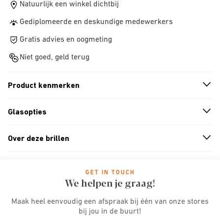
Natuurlijk een winkel dichtbij
Gediplomeerde en deskundige medewerkers
Gratis advies en oogmeting
Niet goed, geld terug
Product kenmerken
n
A
r
r
o
w
i
c
o
Glasopties
n
A
r
r
o
w
i
c
o
Over deze brillen
n
A
r
r
o
w
i
c
o
GET IN TOUCH
We helpen je graag!
Maak heel eenvoudig een afspraak bij één van onze stores
bij jou in de buurt!