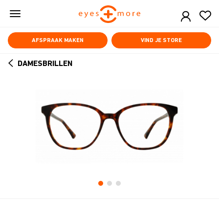
Skip
to
main
content
AFSPRAAK MAKEN
VIND JE STORE
DAMESBRILLEN
ARROW
BACK