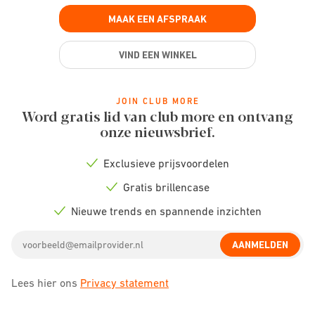
MAAK EEN AFSPRAAK
VIND EEN WINKEL
JOIN CLUB MORE
Word gratis lid van club more en ontvang
onze nieuwsbrief.
Exclusieve prijsvoordelen
Check
icon
Gratis brillencase
Check
icon
Nieuwe trends en spannende inzichten
Check
icon
Email
AANMELDEN
address
Lees hier ons
Privacy statement