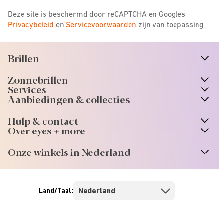
Deze site is beschermd door reCAPTCHA en Googles
Privacybeleid
en
Servicevoorwaarden
zijn van toepassing
Brillen
n
A
r
r
o
w
i
c
o
Zonnebrillen
n
A
r
r
o
w
i
c
o
Services
n
A
r
r
o
w
i
c
o
Aanbiedingen & collecties
n
A
r
r
o
w
i
c
o
Hulp & contact
n
A
r
r
o
w
i
c
o
Over eyes + more
n
A
r
r
o
w
i
c
o
Onze winkels in Nederland
n
A
r
r
o
w
i
c
o
Land/Taal: