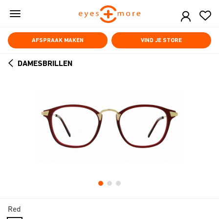
Skip
to
main
content
AFSPRAAK MAKEN
VIND JE STORE
DAMESBRILLEN
ARROW
BACK
Red