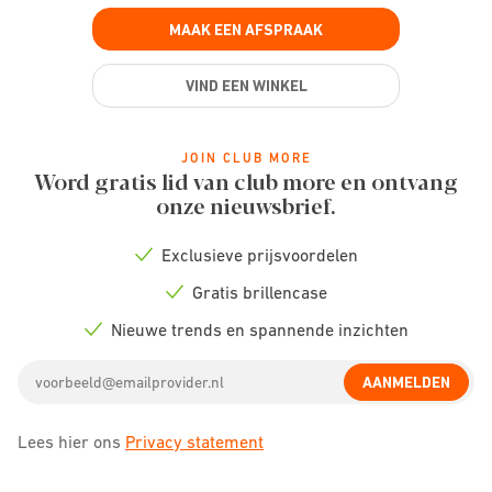
MAAK EEN AFSPRAAK
VIND EEN WINKEL
JOIN CLUB MORE
Word gratis lid van club more en ontvang
onze nieuwsbrief.
Exclusieve prijsvoordelen
Check
icon
Gratis brillencase
Check
icon
Nieuwe trends en spannende inzichten
Check
icon
Email
AANMELDEN
address
Lees hier ons
Privacy statement