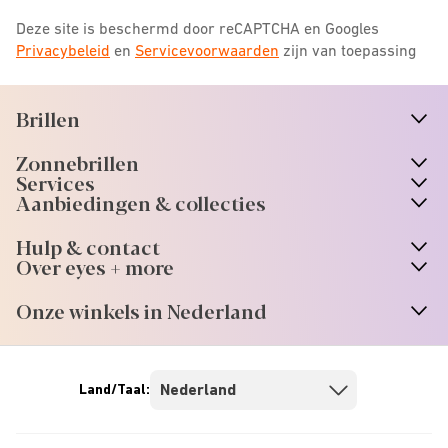
Deze site is beschermd door reCAPTCHA en Googles
Privacybeleid
en
Servicevoorwaarden
zijn van toepassing
Brillen
n
A
r
r
o
w
i
c
o
Zonnebrillen
n
A
r
r
o
w
i
c
o
Services
n
A
r
r
o
w
i
c
o
Aanbiedingen & collecties
n
A
r
r
o
w
i
c
o
Hulp & contact
n
A
r
r
o
w
i
c
o
Over eyes + more
n
A
r
r
o
w
i
c
o
Onze winkels in Nederland
n
A
r
r
o
w
i
c
o
Land/Taal: