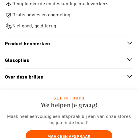
Gediplomeerde en deskundige medewerkers
Gratis advies en oogmeting
Niet goed, geld terug
Product kenmerken
n
A
r
r
o
w
i
c
o
Glasopties
n
A
r
r
o
w
i
c
o
Over deze brillen
n
A
r
r
o
w
i
c
o
GET IN TOUCH
We helpen je graag!
Maak heel eenvoudig een afspraak bij één van onze stores
bij jou in de buurt!
MAAK EEN AFSPRAAK