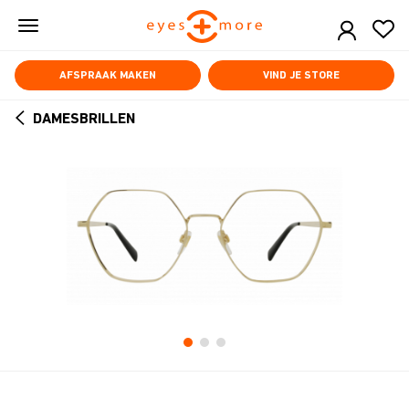
Skip
to
main
content
AFSPRAAK MAKEN
VIND JE STORE
DAMESBRILLEN
ARROW
BACK