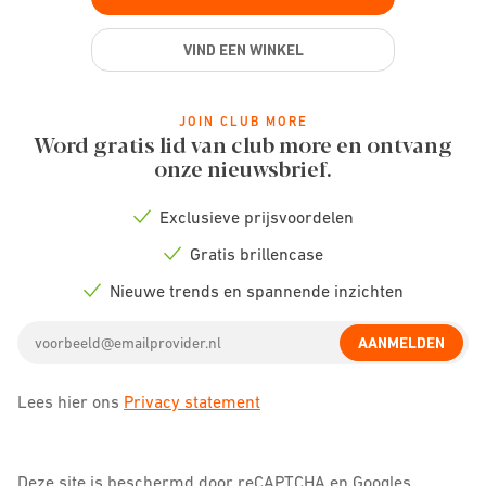
VIND EEN WINKEL
JOIN CLUB MORE
Word gratis lid van club more en ontvang
onze nieuwsbrief.
Exclusieve prijsvoordelen
Check
icon
Gratis brillencase
Check
icon
Nieuwe trends en spannende inzichten
Check
icon
Email
AANMELDEN
address
Lees hier ons
Privacy statement
Deze site is beschermd door reCAPTCHA en Googles