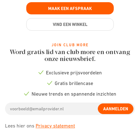
MAAK EEN AFSPRAAK
VIND EEN WINKEL
JOIN CLUB MORE
Word gratis lid van club more en ontvang
onze nieuwsbrief.
Exclusieve prijsvoordelen
Check
icon
Gratis brillencase
Check
icon
Nieuwe trends en spannende inzichten
Check
icon
Email
AANMELDEN
address
Lees hier ons
Privacy statement