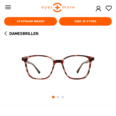
Skip
to
main
content
AFSPRAAK MAKEN
VIND JE STORE
DAMESBRILLEN
ARROW
BACK