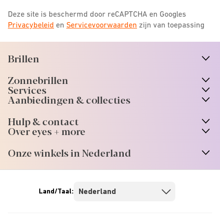
Deze site is beschermd door reCAPTCHA en Googles
Privacybeleid
en
Servicevoorwaarden
zijn van toepassing
Brillen
n
A
r
r
o
w
i
c
o
Zonnebrillen
n
A
r
r
o
w
i
c
o
Services
n
A
r
r
o
w
i
c
o
Aanbiedingen & collecties
n
A
r
r
o
w
i
c
o
Hulp & contact
n
A
r
r
o
w
i
c
o
Over eyes + more
n
A
r
r
o
w
i
c
o
Onze winkels in Nederland
n
A
r
r
o
w
i
c
o
Land/Taal: