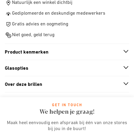
Natuurlijk een winkel dichtbij
Gediplomeerde en deskundige medewerkers
Gratis advies en oogmeting
Niet goed, geld terug
Product kenmerken
n
A
r
r
o
w
i
c
o
Glasopties
n
A
r
r
o
w
i
c
o
Over deze brillen
n
A
r
r
o
w
i
c
o
GET IN TOUCH
We helpen je graag!
Maak heel eenvoudig een afspraak bij één van onze stores
bij jou in de buurt!