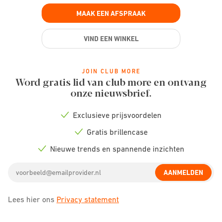
MAAK EEN AFSPRAAK
VIND EEN WINKEL
JOIN CLUB MORE
Word gratis lid van club more en ontvang
onze nieuwsbrief.
Exclusieve prijsvoordelen
Check
icon
Gratis brillencase
Check
icon
Nieuwe trends en spannende inzichten
Check
icon
Email
AANMELDEN
address
Lees hier ons
Privacy statement