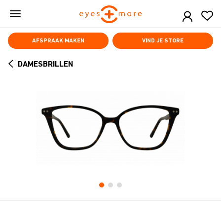
Skip
to
main
content
AFSPRAAK MAKEN
VIND JE STORE
DAMESBRILLEN
ARROW
BACK