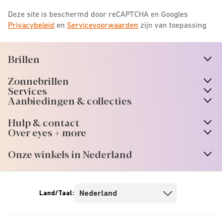
Deze site is beschermd door reCAPTCHA en Googles
Privacybeleid
en
Servicevoorwaarden
zijn van toepassing
Brillen
n
A
r
r
o
w
i
c
o
Zonnebrillen
n
A
r
r
o
w
i
c
o
Services
n
A
r
r
o
w
i
c
o
Aanbiedingen & collecties
n
A
r
r
o
w
i
c
o
Hulp & contact
n
A
r
r
o
w
i
c
o
Over eyes + more
n
A
r
r
o
w
i
c
o
Onze winkels in Nederland
n
A
r
r
o
w
i
c
o
Land/Taal: