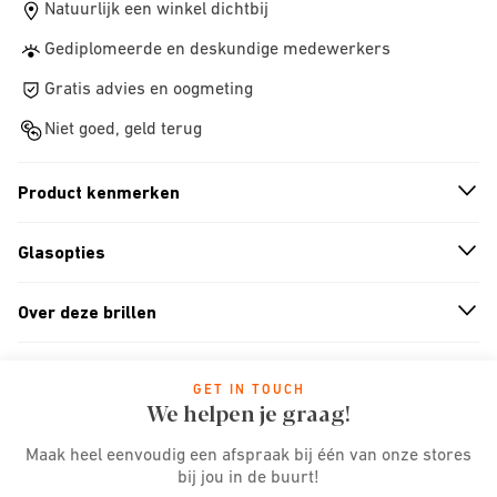
Natuurlijk een winkel dichtbij
Gediplomeerde en deskundige medewerkers
Gratis advies en oogmeting
Niet goed, geld terug
Product kenmerken
n
A
r
r
o
w
i
c
o
Glasopties
n
A
r
r
o
w
i
c
o
Over deze brillen
n
A
r
r
o
w
i
c
o
GET IN TOUCH
We helpen je graag!
Maak heel eenvoudig een afspraak bij één van onze stores
bij jou in de buurt!