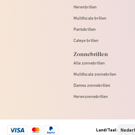
Herenbrillen
Multifocale brillen
Pantobrillen
Cateye brillen
Zonnebrillen
Alle zonnebrillen
Multifocale zonnebrilen
Dames zonnebrillen
Herenzonnebrillen
Visa
Mastercard
Paypal
Land/Taal:
logo
logo