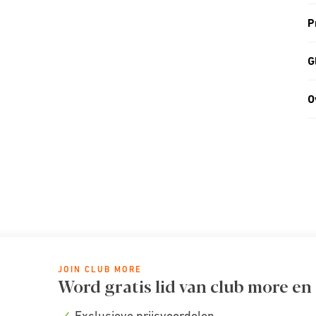
P
G
O
JOIN CLUB MORE
Word gratis lid van club more en
Exclusieve prijsvoordelen