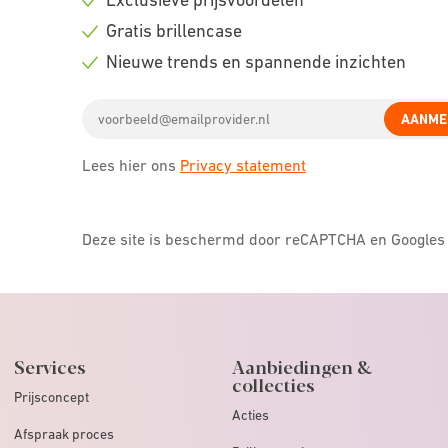
Check
Gratis brillencase
icon
Check
Nieuwe trends en spannende inzichten
icon
Check
Email
icon
AANME
address
Lees hier ons
Privacy statement
Deze site is beschermd door reCAPTCHA en Google
Services
Aanbiedingen &
collecties
Prijsconcept
Acties
Afspraak proces