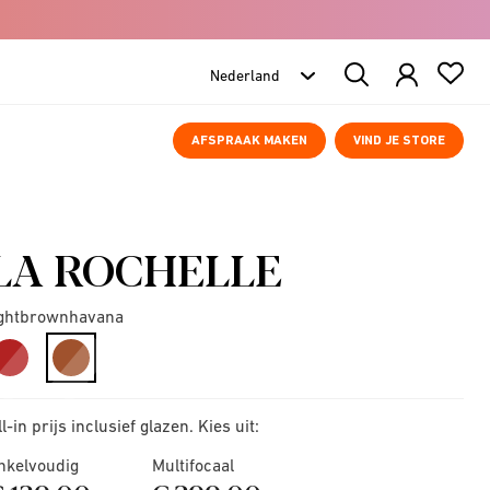
Search
Products
AFSPRAAK MAKEN
VIND JE STORE
LA ROCHELLE
ightbrownhavana
selected
ll-in prijs inclusief glazen. Kies uit:
nkelvoudig
Multifocaal