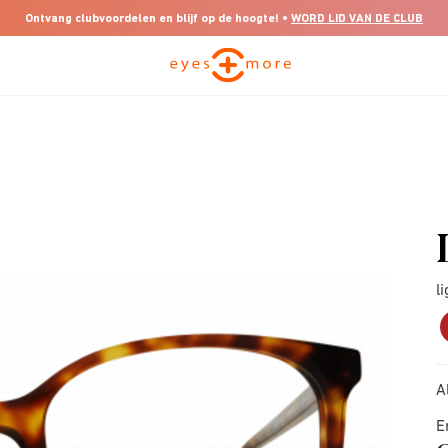
Ontvang clubvoordelen en blijf op de hoogte! •
WORD LID VAN DE CLUB
l
A
E