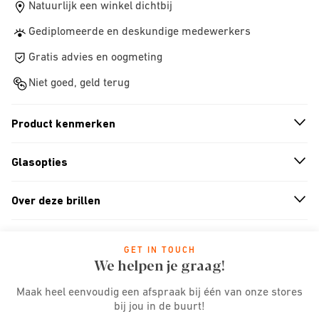
Natuurlijk een winkel dichtbij
Gediplomeerde en deskundige medewerkers
Gratis advies en oogmeting
Niet goed, geld terug
Product kenmerken
n
A
r
r
o
w
i
c
o
Glasopties
n
A
r
r
o
w
i
c
o
Over deze brillen
n
A
r
r
o
w
i
c
o
GET IN TOUCH
We helpen je graag!
Maak heel eenvoudig een afspraak bij één van onze stores
bij jou in de buurt!