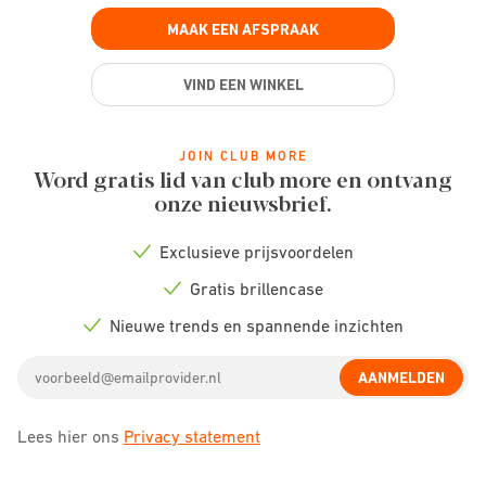
MAAK EEN AFSPRAAK
VIND EEN WINKEL
JOIN CLUB MORE
Word gratis lid van club more en ontvang
onze nieuwsbrief.
Exclusieve prijsvoordelen
Check
icon
Gratis brillencase
Check
icon
Nieuwe trends en spannende inzichten
Check
icon
Email
AANMELDEN
address
Lees hier ons
Privacy statement