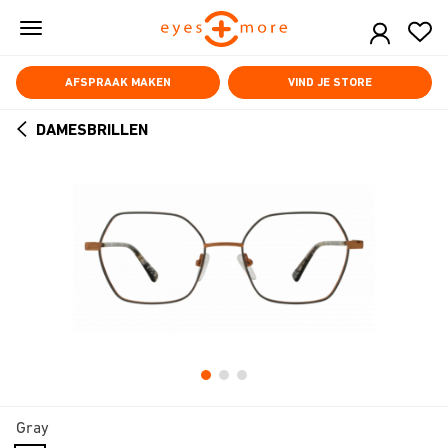
Skip
to
main
content
AFSPRAAK MAKEN
VIND JE STORE
DAMESBRILLEN
ARROW
BACK
Gray