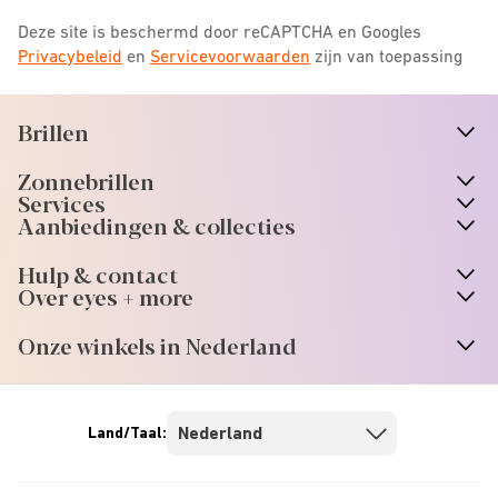
Deze site is beschermd door reCAPTCHA en Googles
Privacybeleid
en
Servicevoorwaarden
zijn van toepassing
Brillen
n
A
r
r
o
w
i
c
o
Zonnebrillen
n
A
r
r
o
w
i
c
o
Services
n
A
r
r
o
w
i
c
o
Aanbiedingen & collecties
n
A
r
r
o
w
i
c
o
Hulp & contact
n
A
r
r
o
w
i
c
o
Over eyes + more
n
A
r
r
o
w
i
c
o
Onze winkels in Nederland
n
A
r
r
o
w
i
c
o
Land/Taal: