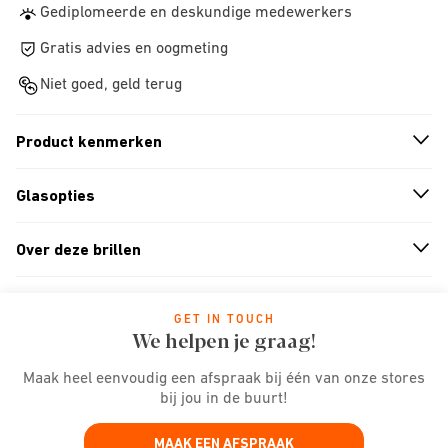
Gediplomeerde en deskundige medewerkers
Gratis advies en oogmeting
Niet goed, geld terug
Product kenmerken
n
A
r
r
o
w
i
c
o
Glasopties
n
A
r
r
o
w
i
c
o
Over deze brillen
n
A
r
r
o
w
i
c
o
GET IN TOUCH
We helpen je graag!
Maak heel eenvoudig een afspraak bij één van onze stores
bij jou in de buurt!
MAAK EEN AFSPRAAK