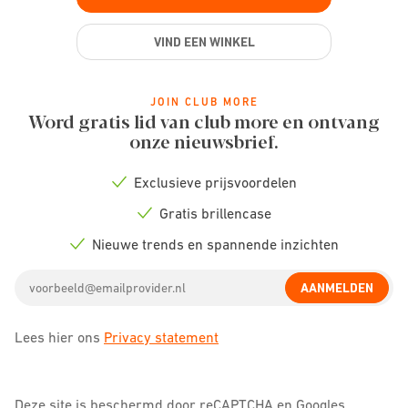
VIND EEN WINKEL
JOIN CLUB MORE
Word gratis lid van club more en ontvang
onze nieuwsbrief.
Exclusieve prijsvoordelen
Check
icon
Gratis brillencase
Check
icon
Nieuwe trends en spannende inzichten
Check
icon
Email
AANMELDEN
address
Lees hier ons
Privacy statement
Deze site is beschermd door reCAPTCHA en Googles