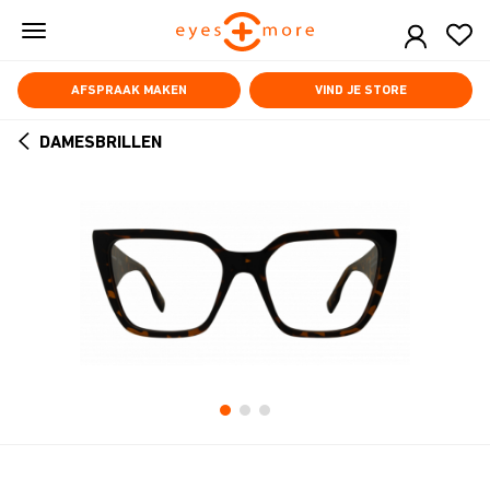
Skip
to
main
content
AFSPRAAK MAKEN
VIND JE STORE
DAMESBRILLEN
ARROW
BACK