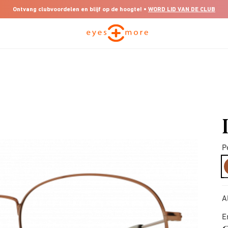
Ontvang clubvoordelen en blijf op de hoogte! •
WORD LID VAN DE CLUB
P
A
E