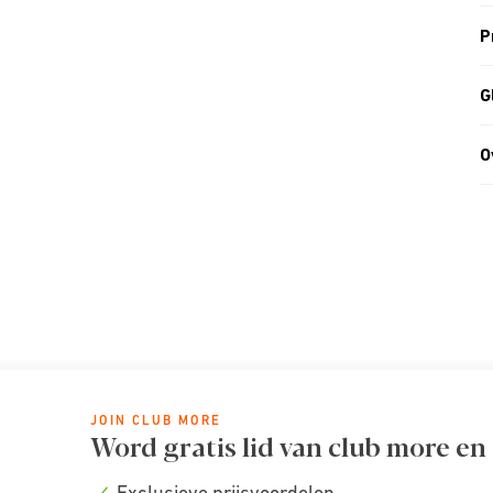
P
G
O
JOIN CLUB MORE
Word gratis lid van club more en
Exclusieve prijsvoordelen