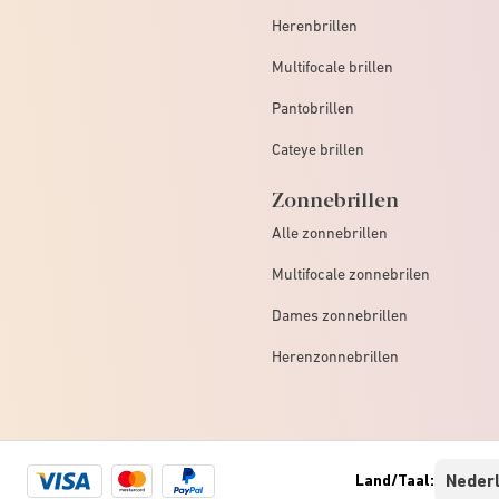
Herenbrillen
Multifocale brillen
Pantobrillen
Cateye brillen
Zonnebrillen
Alle zonnebrillen
Multifocale zonnebrilen
Dames zonnebrillen
Herenzonnebrillen
Visa
Mastercard
Paypal
Land/Taal:
logo
logo