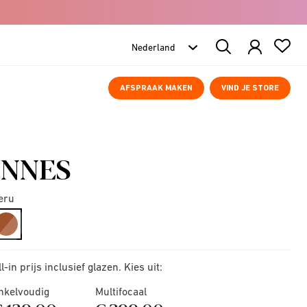
Search
Products
AFSPRAAK MAKEN
VIND JE STORE
INNES
eru
selected
ll-in prijs inclusief glazen. Kies uit:
nkelvoudig
Multifocaal