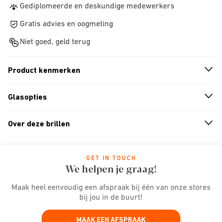
Gediplomeerde en deskundige medewerkers
Gratis advies en oogmeting
Niet goed, geld terug
Product kenmerken
n
A
r
r
o
w
i
c
o
Glasopties
n
A
r
r
o
w
i
c
o
Over deze brillen
n
A
r
r
o
w
i
c
o
GET IN TOUCH
We helpen je graag!
Maak heel eenvoudig een afspraak bij één van onze stores
bij jou in de buurt!
MAAK EEN AFSPRAAK