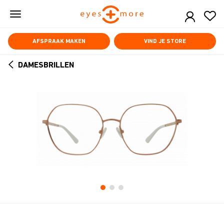
Skip
to
main
content
AFSPRAAK MAKEN
VIND JE STORE
DAMESBRILLEN
ARROW
BACK