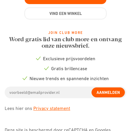
VIND EEN WINKEL
JOIN CLUB MORE
Word gratis lid van club more en ontvang
onze nieuwsbrief.
Exclusieve prijsvoordelen
Check
icon
Gratis brillencase
Check
icon
Nieuwe trends en spannende inzichten
Check
icon
Email
AANMELDEN
address
Lees hier ons
Privacy statement
Deze site is beschermd door reCAPTCHA en Googles