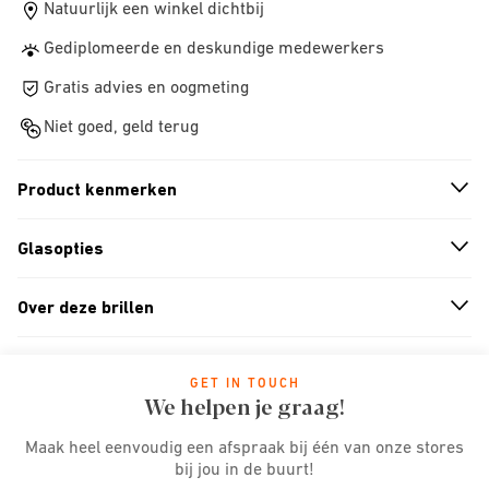
Natuurlijk een winkel dichtbij
Gediplomeerde en deskundige medewerkers
Gratis advies en oogmeting
Niet goed, geld terug
Product kenmerken
n
A
r
r
o
w
i
c
o
Glasopties
n
A
r
r
o
w
i
c
o
Over deze brillen
n
A
r
r
o
w
i
c
o
GET IN TOUCH
We helpen je graag!
Maak heel eenvoudig een afspraak bij één van onze stores
bij jou in de buurt!