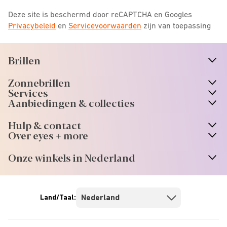
Deze site is beschermd door reCAPTCHA en Googles
Privacybeleid
en
Servicevoorwaarden
zijn van toepassing
Brillen
n
A
r
r
o
w
i
c
o
Zonnebrillen
n
A
r
r
o
w
i
c
o
Services
n
A
r
r
o
w
i
c
o
Aanbiedingen & collecties
n
A
r
r
o
w
i
c
o
Hulp & contact
n
A
r
r
o
w
i
c
o
Over eyes + more
n
A
r
r
o
w
i
c
o
Onze winkels in Nederland
n
A
r
r
o
w
i
c
o
Land/Taal: