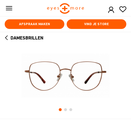
Skip
to
main
content
AFSPRAAK MAKEN
VIND JE STORE
DAMESBRILLEN
ARROW
BACK