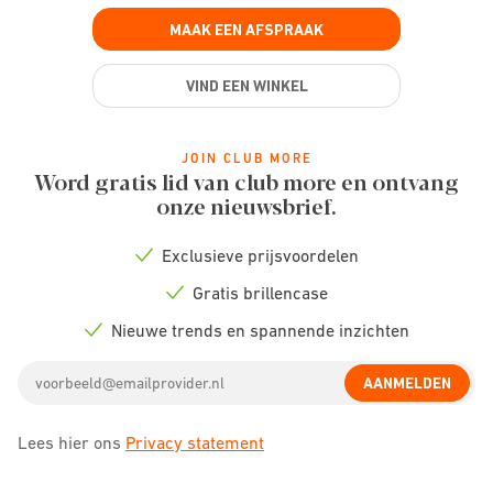
MAAK EEN AFSPRAAK
VIND EEN WINKEL
JOIN CLUB MORE
Word gratis lid van club more en ontvang
onze nieuwsbrief.
Exclusieve prijsvoordelen
Check
icon
Gratis brillencase
Check
icon
Nieuwe trends en spannende inzichten
Check
icon
Email
AANMELDEN
address
Lees hier ons
Privacy statement