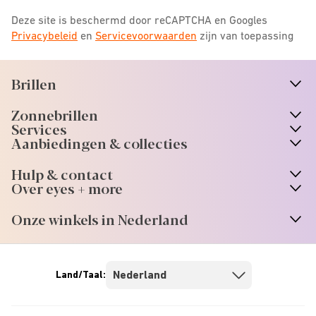
Deze site is beschermd door reCAPTCHA en Googles
Privacybeleid
en
Servicevoorwaarden
zijn van toepassing
Brillen
n
A
r
r
o
w
i
c
o
Zonnebrillen
n
A
r
r
o
w
i
c
o
Services
n
A
r
r
o
w
i
c
o
Aanbiedingen & collecties
n
A
r
r
o
w
i
c
o
Hulp & contact
n
A
r
r
o
w
i
c
o
Over eyes + more
n
A
r
r
o
w
i
c
o
Onze winkels in Nederland
n
A
r
r
o
w
i
c
o
Land/Taal: