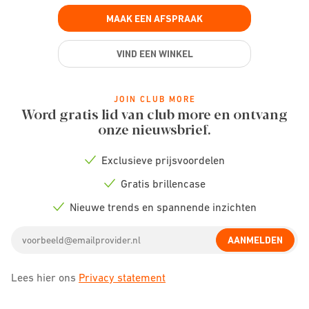
MAAK EEN AFSPRAAK
VIND EEN WINKEL
JOIN CLUB MORE
Word gratis lid van club more en ontvang
onze nieuwsbrief.
Exclusieve prijsvoordelen
Check
icon
Gratis brillencase
Check
icon
Nieuwe trends en spannende inzichten
Check
icon
Email
AANMELDEN
address
Lees hier ons
Privacy statement