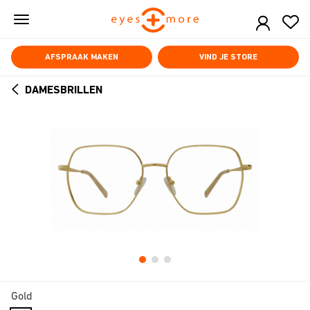
Skip
to
main
content
AFSPRAAK MAKEN
VIND JE STORE
DAMESBRILLEN
ARROW
BACK
Gold