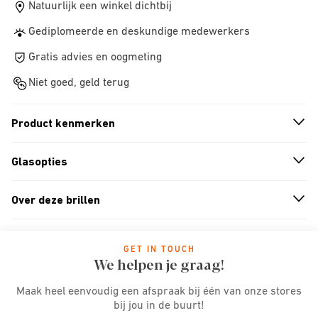
Natuurlijk een winkel dichtbij
Gediplomeerde en deskundige medewerkers
Gratis advies en oogmeting
Niet goed, geld terug
Product kenmerken
n
A
r
r
o
w
i
c
o
Glasopties
n
A
r
r
o
w
i
c
o
Over deze brillen
n
A
r
r
o
w
i
c
o
GET IN TOUCH
We helpen je graag!
Maak heel eenvoudig een afspraak bij één van onze stores
bij jou in de buurt!