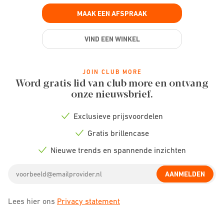
MAAK EEN AFSPRAAK
VIND EEN WINKEL
JOIN CLUB MORE
Word gratis lid van club more en ontvang
onze nieuwsbrief.
Exclusieve prijsvoordelen
Check
icon
Gratis brillencase
Check
icon
Nieuwe trends en spannende inzichten
Check
icon
Email
AANMELDEN
address
Lees hier ons
Privacy statement