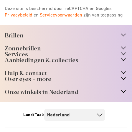
Deze site is beschermd door reCAPTCHA en Googles
Privacybeleid
en
Servicevoorwaarden
zijn van toepassing
Brillen
n
A
r
r
o
w
i
c
o
Zonnebrillen
n
A
r
r
o
w
i
c
o
Services
n
A
r
r
o
w
i
c
o
Aanbiedingen & collecties
n
A
r
r
o
w
i
c
o
Hulp & contact
n
A
r
r
o
w
i
c
o
Over eyes + more
n
A
r
r
o
w
i
c
o
Onze winkels in Nederland
n
A
r
r
o
w
i
c
o
Land/Taal: