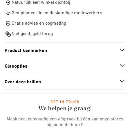
Natuurlijk een winkel dichtbij
Gediplomeerde en deskundige medewerkers
Gratis advies en oogmeting
Niet goed, geld terug
Product kenmerken
n
A
r
r
o
w
i
c
o
Glasopties
n
A
r
r
o
w
i
c
o
Over deze brillen
n
A
r
r
o
w
i
c
o
GET IN TOUCH
We helpen je graag!
Maak heel eenvoudig een afspraak bij één van onze stores
bij jou in de buurt!