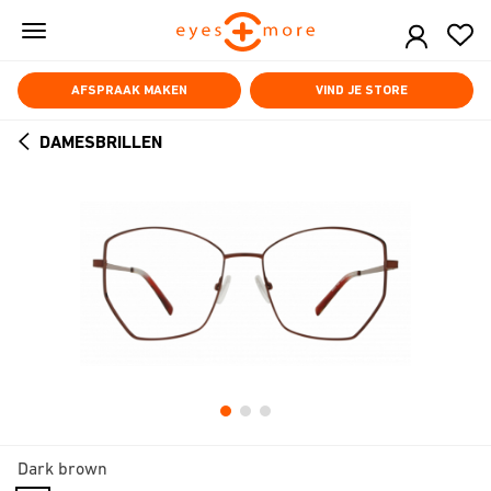
Skip
to
main
content
AFSPRAAK MAKEN
VIND JE STORE
DAMESBRILLEN
ARROW
BACK
Dark brown