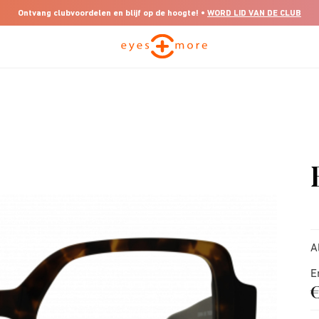
Ontvang clubvoordelen en blijf op de hoogte! •
WORD LID VAN DE CLUB
A
E