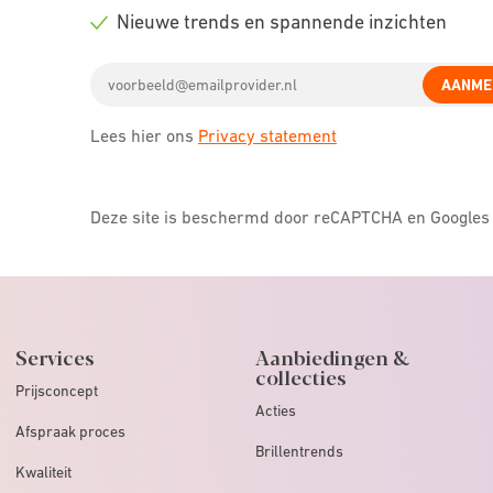
icon
Check
Nieuwe trends en spannende inzichten
icon
Check
Email
icon
AANME
address
Lees hier ons
Privacy statement
Deze site is beschermd door reCAPTCHA en Google
Services
Aanbiedingen &
collecties
Prijsconcept
Acties
Afspraak proces
Brillentrends
Kwaliteit