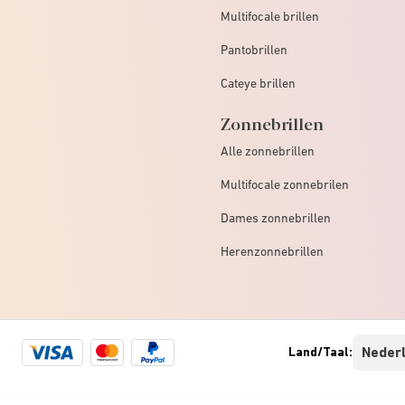
Multifocale brillen
Pantobrillen
Cateye brillen
Zonnebrillen
Alle zonnebrillen
Multifocale zonnebrilen
Dames zonnebrillen
Herenzonnebrillen
Visa
Mastercard
Paypal
Land/Taal:
logo
logo