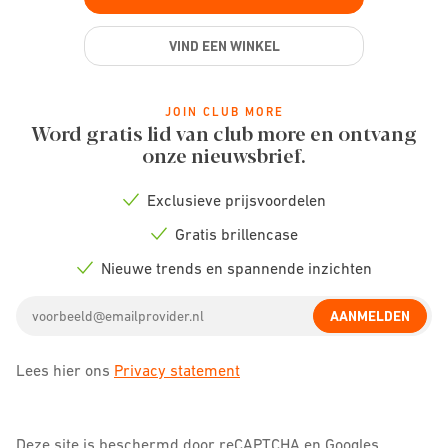
VIND EEN WINKEL
JOIN CLUB MORE
Word gratis lid van club more en ontvang
onze nieuwsbrief.
Exclusieve prijsvoordelen
Check
icon
Gratis brillencase
Check
icon
Nieuwe trends en spannende inzichten
Check
icon
Email
AANMELDEN
address
Lees hier ons
Privacy statement
Deze site is beschermd door reCAPTCHA en Googles