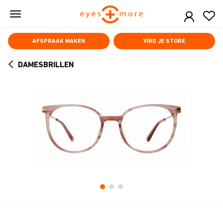
Skip
to
main
content
AFSPRAAK MAKEN
VIND JE STORE
DAMESBRILLEN
ARROW
BACK