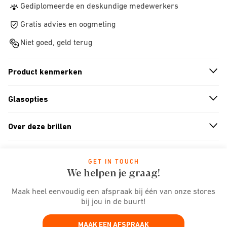
Gediplomeerde en deskundige medewerkers
Gratis advies en oogmeting
Niet goed, geld terug
Product kenmerken
n
A
r
r
o
w
i
c
o
Glasopties
n
A
r
r
o
w
i
c
o
Over deze brillen
n
A
r
r
o
w
i
c
o
GET IN TOUCH
We helpen je graag!
Maak heel eenvoudig een afspraak bij één van onze stores
bij jou in de buurt!
MAAK EEN AFSPRAAK