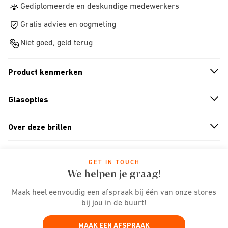
Gediplomeerde en deskundige medewerkers
Gratis advies en oogmeting
Niet goed, geld terug
Product kenmerken
n
A
r
r
o
w
i
c
o
Glasopties
n
A
r
r
o
w
i
c
o
Over deze brillen
n
A
r
r
o
w
i
c
o
GET IN TOUCH
We helpen je graag!
Maak heel eenvoudig een afspraak bij één van onze stores
bij jou in de buurt!
MAAK EEN AFSPRAAK