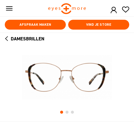
Skip
to
main
content
AFSPRAAK MAKEN
VIND JE STORE
DAMESBRILLEN
ARROW
BACK