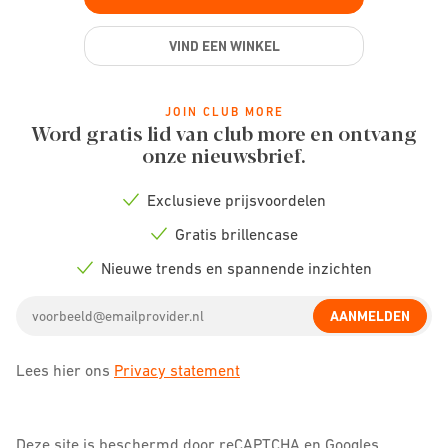
VIND EEN WINKEL
JOIN CLUB MORE
Word gratis lid van club more en ontvang
onze nieuwsbrief.
Exclusieve prijsvoordelen
Check
icon
Gratis brillencase
Check
icon
Nieuwe trends en spannende inzichten
Check
icon
Email
AANMELDEN
address
Lees hier ons
Privacy statement
Deze site is beschermd door reCAPTCHA en Googles