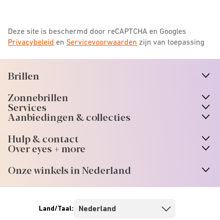
Deze site is beschermd door reCAPTCHA en Googles
Privacybeleid
en
Servicevoorwaarden
zijn van toepassing
Brillen
n
A
r
r
o
w
i
c
o
Zonnebrillen
n
A
r
r
o
w
i
c
o
Services
n
A
r
r
o
w
i
c
o
Aanbiedingen & collecties
n
A
r
r
o
w
i
c
o
Hulp & contact
n
A
r
r
o
w
i
c
o
Over eyes + more
n
A
r
r
o
w
i
c
o
Onze winkels in Nederland
n
A
r
r
o
w
i
c
o
Land/Taal: