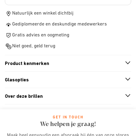
Natuurlijk een winkel dichtbij
Gediplomeerde en deskundige medewerkers
Gratis advies en oogmeting
Niet goed, geld terug
Product kenmerken
n
A
r
r
o
w
i
c
o
Glasopties
n
A
r
r
o
w
i
c
o
Over deze brillen
n
A
r
r
o
w
i
c
o
GET IN TOUCH
We helpen je graag!
Maak heel eenvoudig een afspraak bij één van onze stores