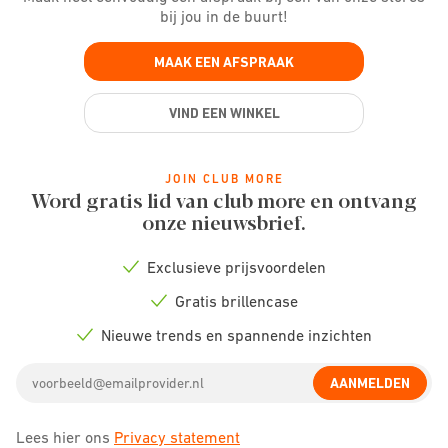
bij jou in de buurt!
MAAK EEN AFSPRAAK
VIND EEN WINKEL
JOIN CLUB MORE
Word gratis lid van club more en ontvang
onze nieuwsbrief.
Exclusieve prijsvoordelen
Check
icon
Gratis brillencase
Check
icon
Nieuwe trends en spannende inzichten
Check
icon
Email
AANMELDEN
address
Lees hier ons
Privacy statement