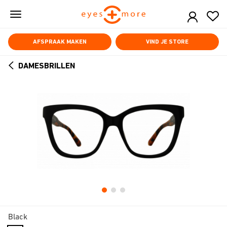
Skip
to
main
content
AFSPRAAK MAKEN
VIND JE STORE
DAMESBRILLEN
ARROW
BACK
Black