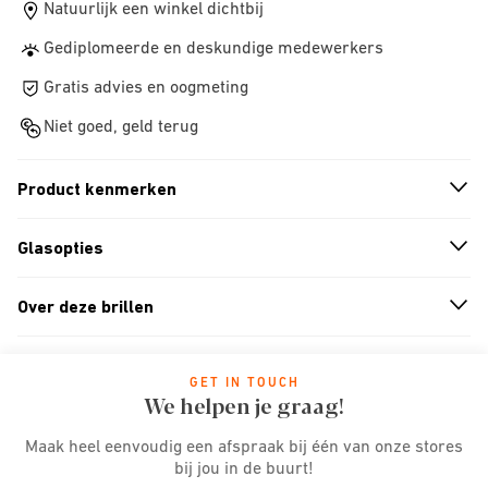
Natuurlijk een winkel dichtbij
Gediplomeerde en deskundige medewerkers
Gratis advies en oogmeting
Niet goed, geld terug
Product kenmerken
n
A
r
r
o
w
i
c
o
Glasopties
n
A
r
r
o
w
i
c
o
Over deze brillen
n
A
r
r
o
w
i
c
o
GET IN TOUCH
We helpen je graag!
Maak heel eenvoudig een afspraak bij één van onze stores
bij jou in de buurt!