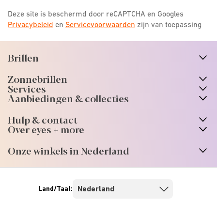
Deze site is beschermd door reCAPTCHA en Googles
Privacybeleid
en
Servicevoorwaarden
zijn van toepassing
Brillen
n
A
r
r
o
w
i
c
o
Zonnebrillen
n
A
r
r
o
w
i
c
o
Services
n
A
r
r
o
w
i
c
o
Aanbiedingen & collecties
n
A
r
r
o
w
i
c
o
Hulp & contact
n
A
r
r
o
w
i
c
o
Over eyes + more
n
A
r
r
o
w
i
c
o
Onze winkels in Nederland
n
A
r
r
o
w
i
c
o
Land/Taal: