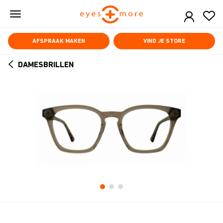
Skip
to
main
content
AFSPRAAK MAKEN
VIND JE STORE
DAMESBRILLEN
ARROW
BACK