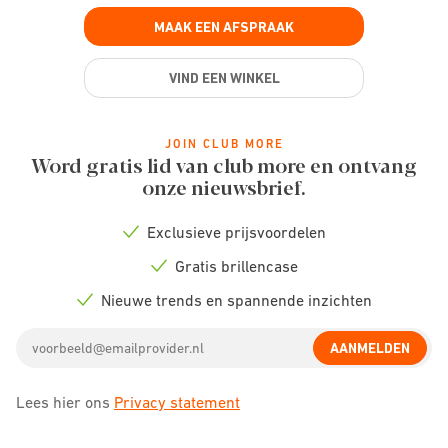
MAAK EEN AFSPRAAK
VIND EEN WINKEL
JOIN CLUB MORE
Word gratis lid van club more en ontvang
onze nieuwsbrief.
Exclusieve prijsvoordelen
Check
icon
Gratis brillencase
Check
icon
Nieuwe trends en spannende inzichten
Check
icon
Email
AANMELDEN
address
Lees hier ons
Privacy statement