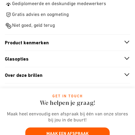
Gediplomeerde en deskundige medewerkers
Gratis advies en oogmeting
Niet goed, geld terug
Product kenmerken
n
A
r
r
o
w
i
c
o
Glasopties
n
A
r
r
o
w
i
c
o
Over deze brillen
n
A
r
r
o
w
i
c
o
GET IN TOUCH
We helpen je graag!
Maak heel eenvoudig een afspraak bij één van onze stores
bij jou in de buurt!
MAAK EEN AFSPRAAK