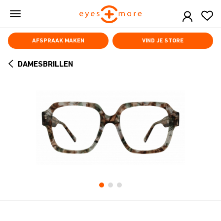
Skip
to
main
content
AFSPRAAK MAKEN
VIND JE STORE
DAMESBRILLEN
ARROW
BACK