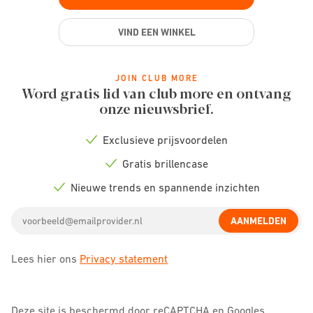
VIND EEN WINKEL
JOIN CLUB MORE
Word gratis lid van club more en ontvang
onze nieuwsbrief.
Exclusieve prijsvoordelen
Check
icon
Gratis brillencase
Check
icon
Nieuwe trends en spannende inzichten
Check
icon
Email
AANMELDEN
address
Lees hier ons
Privacy statement
Deze site is beschermd door reCAPTCHA en Googles