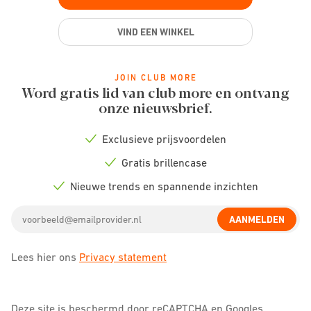
VIND EEN WINKEL
JOIN CLUB MORE
Word gratis lid van club more en ontvang
onze nieuwsbrief.
Exclusieve prijsvoordelen
Check
icon
Gratis brillencase
Check
icon
Nieuwe trends en spannende inzichten
Check
icon
Email
AANMELDEN
address
Lees hier ons
Privacy statement
Deze site is beschermd door reCAPTCHA en Googles