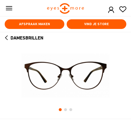
Skip
to
main
content
AFSPRAAK MAKEN
VIND JE STORE
DAMESBRILLEN
ARROW
BACK