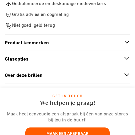
Gediplomeerde en deskundige medewerkers
Gratis advies en oogmeting
Niet goed, geld terug
Product kenmerken
n
A
r
r
o
w
i
c
o
Glasopties
n
A
r
r
o
w
i
c
o
Over deze brillen
n
A
r
r
o
w
i
c
o
GET IN TOUCH
We helpen je graag!
Maak heel eenvoudig een afspraak bij één van onze stores
bij jou in de buurt!
MAAK EEN AFSPRAAK