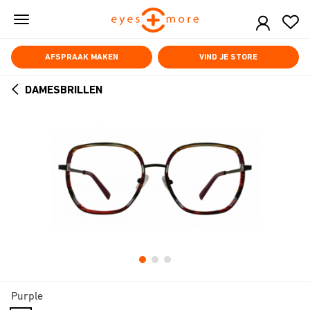
Skip
to
main
content
AFSPRAAK MAKEN
VIND JE STORE
DAMESBRILLEN
ARROW
BACK
Purple