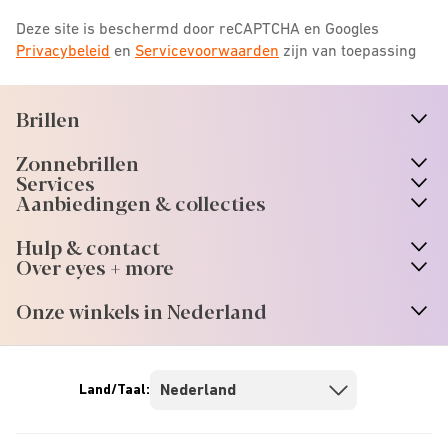
Deze site is beschermd door reCAPTCHA en Googles
Privacybeleid
en
Servicevoorwaarden
zijn van toepassing
Brillen
n
A
r
r
o
w
i
c
o
Zonnebrillen
n
A
r
r
o
w
i
c
o
Services
n
A
r
r
o
w
i
c
o
Aanbiedingen & collecties
n
A
r
r
o
w
i
c
o
Hulp & contact
n
A
r
r
o
w
i
c
o
Over eyes + more
n
A
r
r
o
w
i
c
o
Onze winkels in Nederland
n
A
r
r
o
w
i
c
o
Land/Taal: