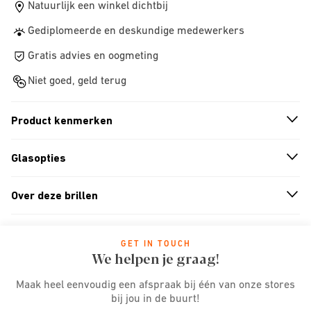
Natuurlijk een winkel dichtbij
Gediplomeerde en deskundige medewerkers
Gratis advies en oogmeting
Niet goed, geld terug
Product kenmerken
n
A
r
r
o
w
i
c
o
Glasopties
n
A
r
r
o
w
i
c
o
Over deze brillen
n
A
r
r
o
w
i
c
o
GET IN TOUCH
We helpen je graag!
Maak heel eenvoudig een afspraak bij één van onze stores
bij jou in de buurt!