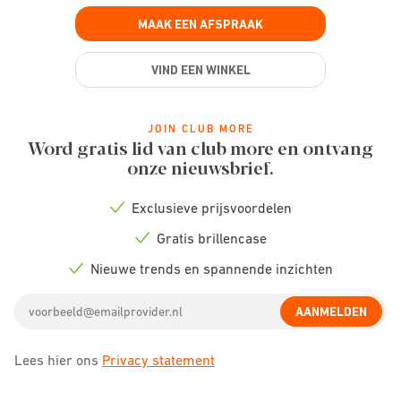
MAAK EEN AFSPRAAK
VIND EEN WINKEL
JOIN CLUB MORE
Word gratis lid van club more en ontvang
onze nieuwsbrief.
Exclusieve prijsvoordelen
Check
icon
Gratis brillencase
Check
icon
Nieuwe trends en spannende inzichten
Check
icon
Email
AANMELDEN
address
Lees hier ons
Privacy statement