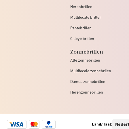
Herenbrillen
Multifocale brillen
Pantobrillen
Cateye brillen
Zonnebrillen
Alle zonnebrillen
Multifocale zonnebrilen
Dames zonnebrillen
Herenzonnebrillen
Visa
Mastercard
Paypal
Land/Taal:
logo
logo