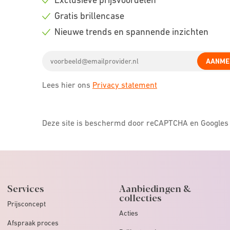
Check
Gratis brillencase
icon
Check
Nieuwe trends en spannende inzichten
icon
Check
Email
icon
AANME
address
Lees hier ons
Privacy statement
Deze site is beschermd door reCAPTCHA en Google
Services
Aanbiedingen &
collecties
Prijsconcept
Acties
Afspraak proces