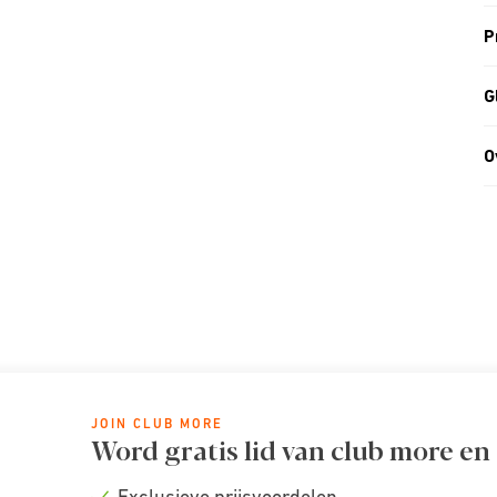
P
G
O
JOIN CLUB MORE
Word gratis lid van club more en
Exclusieve prijsvoordelen