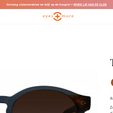
Ontvang clubvoordelen en blijf op de hoogte! •
WORD LID VAN DE CLUB
A
Z