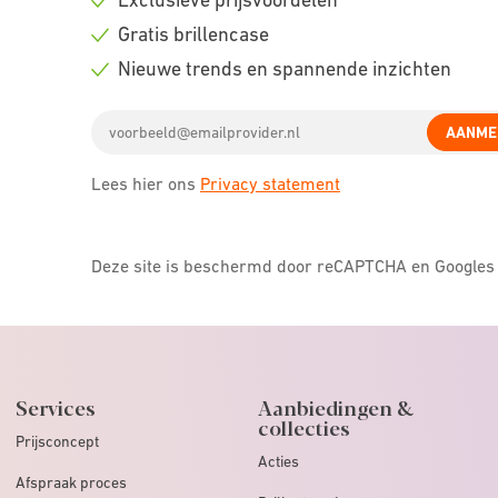
Check
Gratis brillencase
icon
Check
Nieuwe trends en spannende inzichten
icon
Check
Email
icon
AANME
address
Lees hier ons
Privacy statement
Deze site is beschermd door reCAPTCHA en Google
Services
Aanbiedingen &
collecties
Prijsconcept
Acties
Afspraak proces