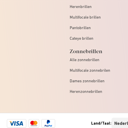
Herenbrillen
Multifocale brillen
Pantobrillen
Cateye brillen
Zonnebrillen
Alle zonnebrillen
Multifocale zonnebrilen
Dames zonnebrillen
Herenzonnebrillen
Visa
Mastercard
Paypal
Land/Taal:
logo
logo