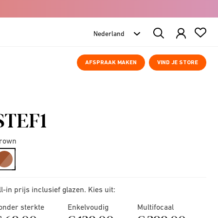
Search
Products
AFSPRAAK MAKEN
VIND JE STORE
STEF1
rown
selected
ll-in prijs inclusief glazen. Kies uit:
onder sterkte
Enkelvoudig
Multifocaal