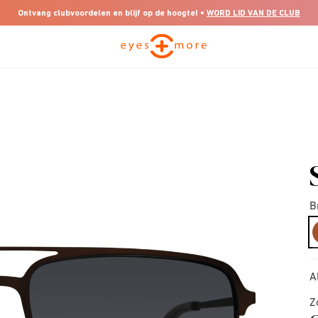
Ontvang clubvoordelen en blijf op de hoogte! •
WORD LID VAN DE CLUB
B
A
Z