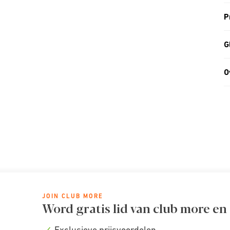
P
G
O
JOIN CLUB MORE
Word gratis lid van club more en
Exclusieve prijsvoordelen