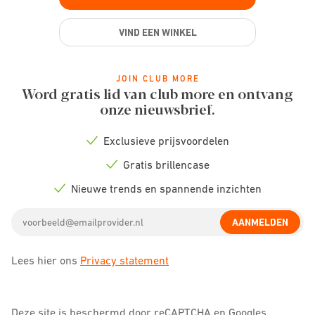
VIND EEN WINKEL
JOIN CLUB MORE
Word gratis lid van club more en ontvang
onze nieuwsbrief.
Exclusieve prijsvoordelen
Check
icon
Gratis brillencase
Check
icon
Nieuwe trends en spannende inzichten
Check
icon
Email
AANMELDEN
address
Lees hier ons
Privacy statement
Deze site is beschermd door reCAPTCHA en Googles