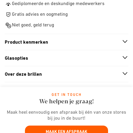
Gediplomeerde en deskundige medewerkers
Gratis advies en oogmeting
Niet goed, geld terug
Product kenmerken
n
A
r
r
o
w
i
c
o
Glasopties
n
A
r
r
o
w
i
c
o
Over deze brillen
n
A
r
r
o
w
i
c
o
GET IN TOUCH
We helpen je graag!
Maak heel eenvoudig een afspraak bij één van onze stores
bij jou in de buurt!
MAAK EEN AFSPRAAK