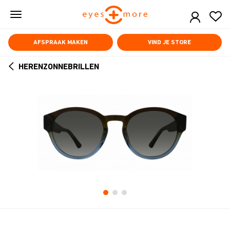
Skip
to
main
content
AFSPRAAK MAKEN
VIND JE STORE
HERENZONNEBRILLEN
ARROW
BACK