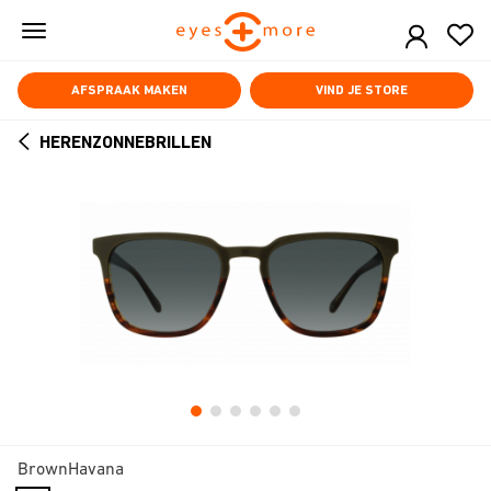
Skip
to
main
content
AFSPRAAK MAKEN
VIND JE STORE
HERENZONNEBRILLEN
ARROW
BACK
BrownHavana