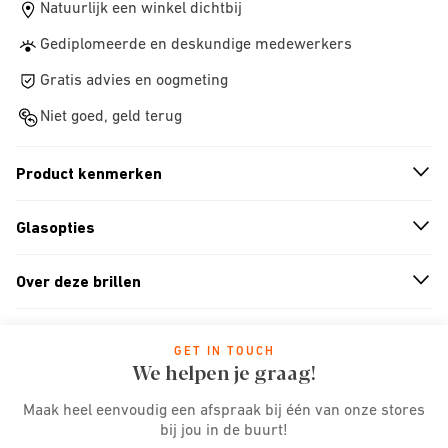
Natuurlijk een winkel dichtbij
Gediplomeerde en deskundige medewerkers
Gratis advies en oogmeting
Niet goed, geld terug
Product kenmerken
n
A
r
r
o
w
i
c
o
Glasopties
n
A
r
r
o
w
i
c
o
Over deze brillen
n
A
r
r
o
w
i
c
o
GET IN TOUCH
We helpen je graag!
Maak heel eenvoudig een afspraak bij één van onze stores
bij jou in de buurt!