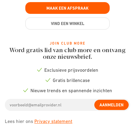
MAAK EEN AFSPRAAK
VIND EEN WINKEL
JOIN CLUB MORE
Word gratis lid van club more en ontvang
onze nieuwsbrief.
Exclusieve prijsvoordelen
Check
icon
Gratis brillencase
Check
icon
Nieuwe trends en spannende inzichten
Check
icon
Email
AANMELDEN
address
Lees hier ons
Privacy statement