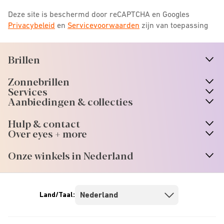
Deze site is beschermd door reCAPTCHA en Googles
Privacybeleid
en
Servicevoorwaarden
zijn van toepassing
Brillen
n
A
r
r
o
w
i
c
o
Zonnebrillen
n
A
r
r
o
w
i
c
o
Services
n
A
r
r
o
w
i
c
o
Aanbiedingen & collecties
n
A
r
r
o
w
i
c
o
Hulp & contact
n
A
r
r
o
w
i
c
o
Over eyes + more
n
A
r
r
o
w
i
c
o
Onze winkels in Nederland
n
A
r
r
o
w
i
c
o
Land/Taal: