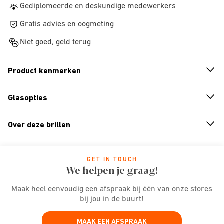
Gediplomeerde en deskundige medewerkers
Gratis advies en oogmeting
Niet goed, geld terug
Product kenmerken
n
A
r
r
o
w
i
c
o
Glasopties
n
A
r
r
o
w
i
c
o
Over deze brillen
n
A
r
r
o
w
i
c
o
GET IN TOUCH
We helpen je graag!
Maak heel eenvoudig een afspraak bij één van onze stores
bij jou in de buurt!
MAAK EEN AFSPRAAK