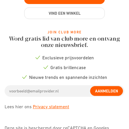
VIND EEN WINKEL
JOIN CLUB MORE
Word gratis lid van club more en ontvang
onze nieuwsbrief.
Exclusieve prijsvoordelen
Check
icon
Gratis brillencase
Check
icon
Nieuwe trends en spannende inzichten
Check
icon
Email
AANMELDEN
address
Lees hier ons
Privacy statement
Deze site is beschermd door reCAPTCHA en Googles