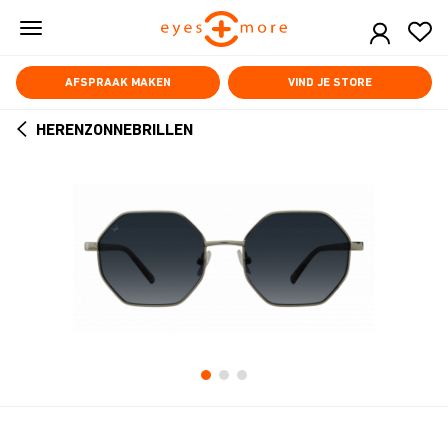
Skip
to
main
content
AFSPRAAK MAKEN
VIND JE STORE
HERENZONNEBRILLEN
ARROW
BACK