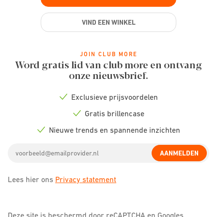
VIND EEN WINKEL
JOIN CLUB MORE
Word gratis lid van club more en ontvang
onze nieuwsbrief.
Exclusieve prijsvoordelen
Check
icon
Gratis brillencase
Check
icon
Nieuwe trends en spannende inzichten
Check
icon
Email
AANMELDEN
address
Lees hier ons
Privacy statement
Deze site is beschermd door reCAPTCHA en Googles