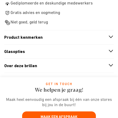
Gediplomeerde en deskundige medewerkers
Gratis advies en oogmeting
Niet goed, geld terug
Product kenmerken
n
A
r
r
o
w
i
c
o
Glasopties
n
A
r
r
o
w
i
c
o
Over deze brillen
n
A
r
r
o
w
i
c
o
GET IN TOUCH
We helpen je graag!
Maak heel eenvoudig een afspraak bij één van onze stores
bij jou in de buurt!
MAAK EEN AFSPRAAK