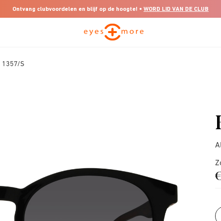
Ontvang clubvoordelen en blijf op de hoogte! •
WORD LID VAN DE CLUB
G 1357/S
A
Z