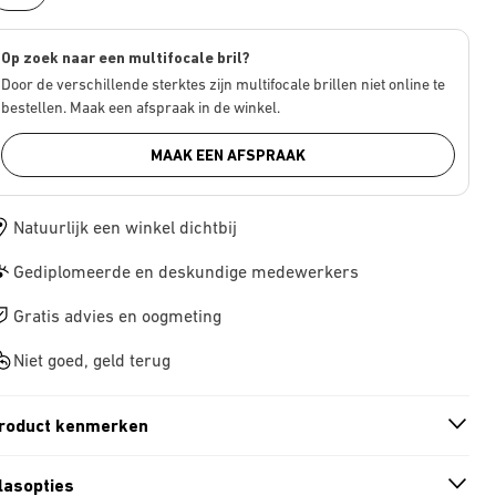
Op zoek naar een multifocale bril?
Door de verschillende sterktes zijn multifocale brillen niet online te
bestellen. Maak een afspraak in de winkel.
MAAK EEN AFSPRAAK
Natuurlijk een winkel dichtbij
Gediplomeerde en deskundige medewerkers
Gratis advies en oogmeting
Niet goed, geld terug
roduct kenmerken
n
A
r
r
o
w
i
c
o
lasopties