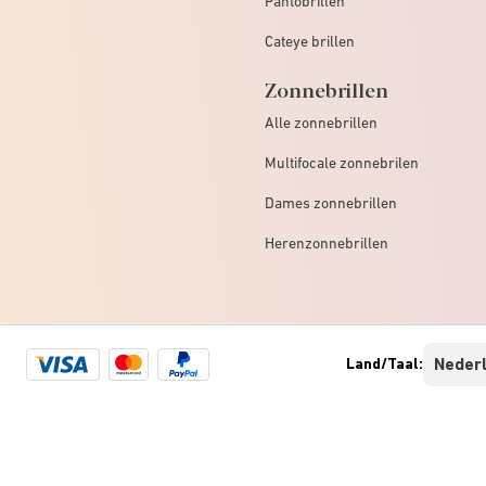
Pantobrillen
Cateye brillen
Zonnebrillen
Alle zonnebrillen
Multifocale zonnebrilen
Dames zonnebrillen
Herenzonnebrillen
Visa
Mastercard
Paypal
Land/Taal:
logo
logo