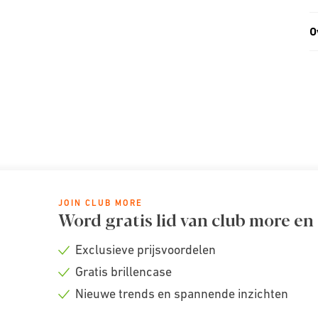
O
JOIN CLUB MORE
Word gratis lid van club more en
Exclusieve prijsvoordelen
Check
Gratis brillencase
icon
Check
Nieuwe trends en spannende inzichten
icon
Check