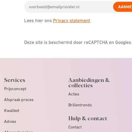
Email
icon
AANME
address
Lees hier ons
Privacy statement
Deze site is beschermd door reCAPTCHA en Google
Services
Aanbiedingen &
collecties
Prijsconcept
Acties
Afspraak proces
Brillentrends
Kwaliteit
Hulp & contact
Advies
Contact