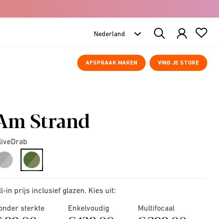
Search
Products
AFSPRAAK MAKEN
VIND JE STORE
Am Strand
liveDrab
selected
ll-in prijs inclusief glazen. Kies uit:
onder sterkte
Enkelvoudig
Multifocaal