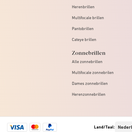
Herenbrillen
Multifocale brillen
Pantobrillen
Cateye brillen
Zonnebrillen
Alle zonnebrillen
Multifocale zonnebrilen
Dames zonnebrillen
Herenzonnebrillen
Visa
Mastercard
Paypal
Land/Taal:
logo
logo