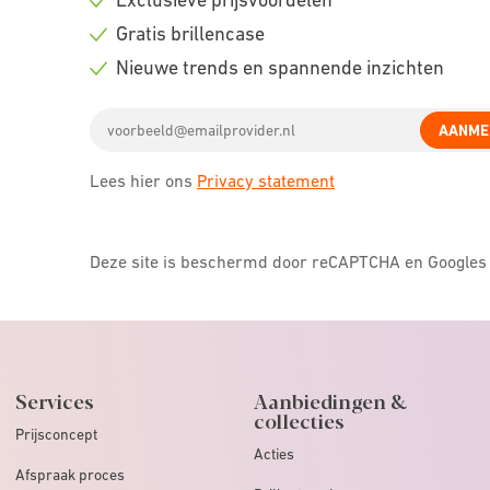
Check
Gratis brillencase
icon
Check
Nieuwe trends en spannende inzichten
icon
Check
Email
icon
AANME
address
Lees hier ons
Privacy statement
Deze site is beschermd door reCAPTCHA en Google
Services
Aanbiedingen &
collecties
Prijsconcept
Acties
Afspraak proces