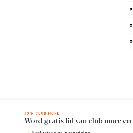
P
G
O
JOIN CLUB MORE
Word gratis lid van club more en
Exclusieve prijsvoordelen