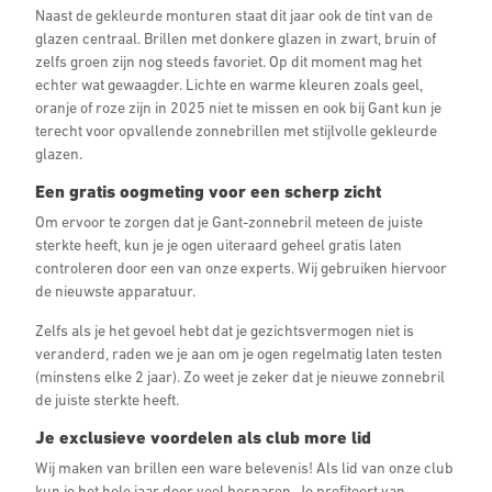
Naast de gekleurde monturen staat dit jaar ook de tint van de
glazen centraal. Brillen met donkere glazen in zwart, bruin of
zelfs groen zijn nog steeds favoriet. Op dit moment mag het
echter wat gewaagder. Lichte en warme kleuren zoals geel,
oranje of roze zijn in 2025 niet te missen en ook bij Gant kun je
terecht voor opvallende zonnebrillen met stijlvolle gekleurde
glazen.
Een gratis oogmeting voor een scherp zicht
Om ervoor te zorgen dat je Gant-zonnebril meteen de juiste
sterkte heeft, kun je je ogen uiteraard geheel gratis laten
controleren door een van onze experts. Wij gebruiken hiervoor
de nieuwste apparatuur.
Zelfs als je het gevoel hebt dat je gezichtsvermogen niet is
veranderd, raden we je aan om je ogen regelmatig laten testen
(minstens elke 2 jaar). Zo weet je zeker dat je nieuwe zonnebril
de juiste sterkte heeft.
Je exclusieve voordelen als club more lid
Wij maken van brillen een ware belevenis! Als lid van onze club
kun je het hele jaar door veel besparen. Je profiteert van