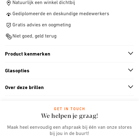
Natuurlijk een winkel dichtbij
Gediplomeerde en deskundige medewerkers
Gratis advies en oogmeting
Niet goed, geld terug
Product kenmerken
n
A
r
r
o
w
i
c
o
Glasopties
n
A
r
r
o
w
i
c
o
Over deze brillen
n
A
r
r
o
w
i
c
o
GET IN TOUCH
We helpen je graag!
Maak heel eenvoudig een afspraak bij één van onze stores
bij jou in de buurt!