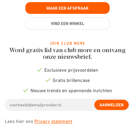
MAAK EEN AFSPRAAK
VIND EEN WINKEL
JOIN CLUB MORE
Word gratis lid van club more en ontvang
onze nieuwsbrief.
Exclusieve prijsvoordelen
Check
icon
Gratis brillencase
Check
icon
Nieuwe trends en spannende inzichten
Check
icon
Email
AANMELDEN
address
Lees hier ons
Privacy statement