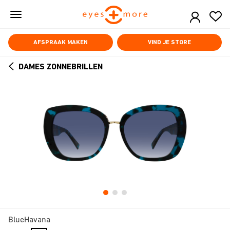
Skip
to
main
content
AFSPRAAK MAKEN
VIND JE STORE
DAMES ZONNEBRILLEN
ARROW
BACK
BlueHavana