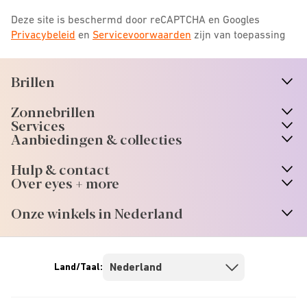
Deze site is beschermd door reCAPTCHA en Googles
Privacybeleid
en
Servicevoorwaarden
zijn van toepassing
Brillen
n
A
r
r
o
w
i
c
o
Zonnebrillen
n
A
r
r
o
w
i
c
o
Services
n
A
r
r
o
w
i
c
o
Aanbiedingen & collecties
n
A
r
r
o
w
i
c
o
Hulp & contact
n
A
r
r
o
w
i
c
o
Over eyes + more
n
A
r
r
o
w
i
c
o
Onze winkels in Nederland
n
A
r
r
o
w
i
c
o
Land/Taal: